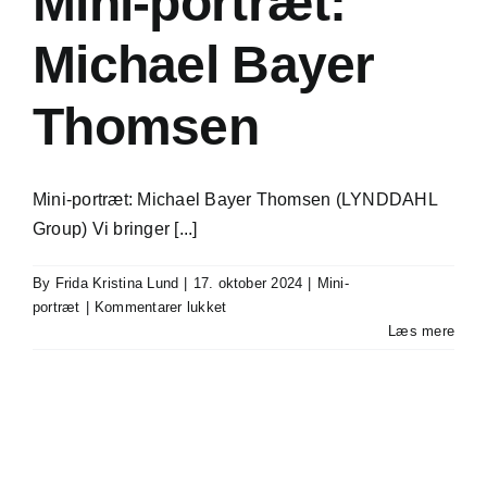
Mini-portræt:
Michael Bayer
Thomsen
Mini-portræt: Michael Bayer Thomsen (LYNDDAHL
Group) Vi bringer [...]
By
Frida Kristina Lund
|
17. oktober 2024
|
Mini-
til
portræt
|
Kommentarer lukket
Mini-
Læs mere
portræt:
Michael
Bayer
Thomsen