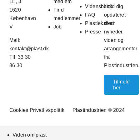
1E, 3.
medlem
Vidensbank
Hold dig
1620
Find
FAQ
opdateret
København
medlemmer
Plastleksikon
med
V
Job
Presse
nyheder,
Mail:
viden og
kontakt@plast.dk
arrangementer
Tlf: 33 30
fra
86 30
Plastindustrien.
Tilmeld
her
Cookies
Privatlivspolitik
Plastindustrien © 2024
Viden om plast