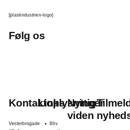
[plastindustrien-logo]
Følg os
Kontaktoplysninger
Links
Nyttig
Tilmel
viden
nyhed
Vesterbrogade
Bliv