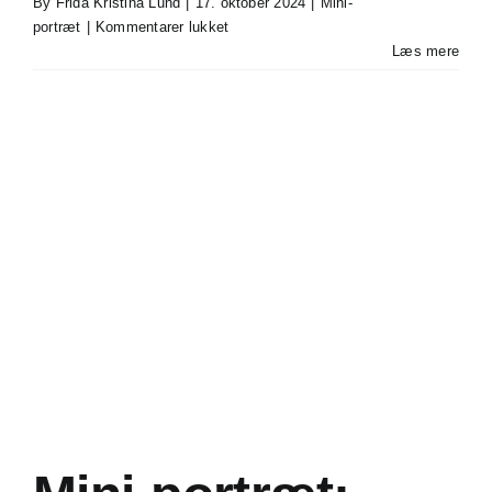
By
Frida Kristina Lund
|
17. oktober 2024
|
Mini-
til
portræt
|
Kommentarer lukket
Mini-
Læs mere
portræt:
Franz
Cuculiza