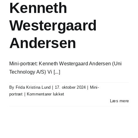
Kenneth
Westergaard
Andersen
Mini-portræt: Kenneth Westergaard Andersen (Uni
Technology A/S) Vi [...]
By
Frida Kristina Lund
|
17. oktober 2024
|
Mini-
til
portræt
|
Kommentarer lukket
Mini-
Læs mere
portræt:
Kenneth
Westergaard
Andersen