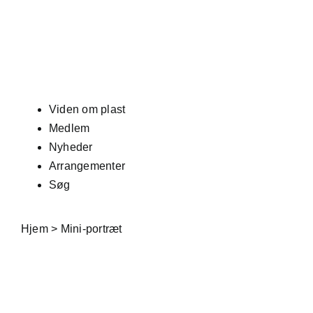
Skip
to
content
Viden om plast
Medlem
Nyheder
Arrangementer
Søg
Hjem
>
Mini-portræt