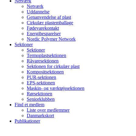
Netværk
Netværk
Uddannelse
Genanvendelse af plast
Cirkulær plastemballage
Fødevarekontakt
Energibesparelser
Nordic Polymer Network
Sektioner
Sektioner
Termoplastsektionen
Råvaresektionen
Sektionen for cirkulær plast
Kompositsektionen
PUR-sektionen
EPS-sektionen
Maskin- og værktøjssektionen
Rørsektionen
Seniorklubben
Find et medlem
Liste over medlemmer
Danmarkskort
Publikationer