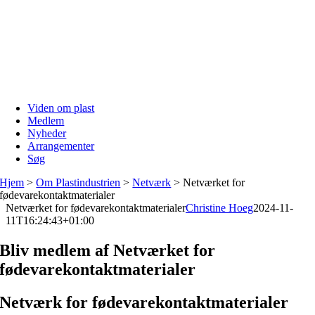
Skip
to
content
Viden om plast
Medlem
Nyheder
Arrangementer
Søg
Hjem
>
Om Plastindustrien
>
Netværk
>
Netværket for
fødevarekontaktmaterialer
Netværket for fødevarekontaktmaterialer
Christine Hoeg
2024-11-
11T16:24:43+01:00
Bliv medlem af Netværket for
fødevarekontaktmaterialer
Netværk for fødevarekontaktmaterialer