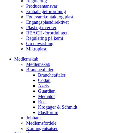
Regulering
Producentansvar
Emballageforordning
Fødevarekontakt og plast
Engangsplastdirektivet
Plast og mærker
REACH-forordningen
Regulering på kemi
Greenwashing
Mikroplast
Medlemskab
Medlemskab
Brancheaftaler
Brancheaftaler
Codan
Azets
Guardian
Mediator
Reel
Krogager & Schmidt
Plastforum
Jobbank
Medlemsfordele
Kontingentsatser