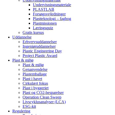
Undervisningsmateriale
Undervisningsmateriale
PLASTLAB
Forsøgsvejledninger
Plastteknologi – fagbog
Plastmissionen
Læringsquiz
Gratis kursus
Uddannelse
Erhvervsuddannelser
Ingeniøruddannelser
Plastic Engineering Day
Project Plastic Award
Plast & miljø
Plast & miljø
Genanvendelse
Plastemballage
Plast i havet
Cirkulært fokus
Plast i byggeriet
Plast og CO2-besparelser
Operation Clean Sweep
Livscyklusanalyser (LCA)
ESG-kit
Regulering