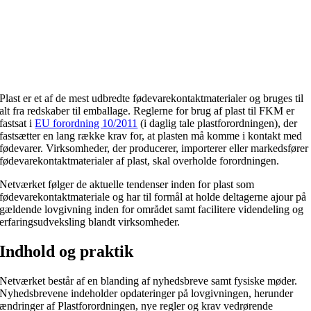
Plast er et af de mest udbredte fødevarekontaktmaterialer og bruges til
alt fra redskaber til emballage. Reglerne for brug af plast til FKM er
fastsat i
EU forordning 10/2011
(i daglig tale plastforordningen), der
fastsætter en lang række krav for, at plasten må komme i kontakt med
fødevarer. Virksomheder, der producerer, importerer eller markedsfører
fødevarekontaktmaterialer af plast, skal overholde forordningen.
Netværket følger de aktuelle tendenser inden for plast som
fødevarekontaktmateriale og har til formål at holde deltagerne ajour på
gældende lovgivning inden for området samt facilitere videndeling og
erfaringsudveksling blandt virksomheder.
Indhold og praktik
Netværket består af en blanding af nyhedsbreve samt fysiske møder.
Nyhedsbrevene indeholder opdateringer på lovgivningen, herunder
ændringer af Plastforordningen, nye regler og krav vedrørende