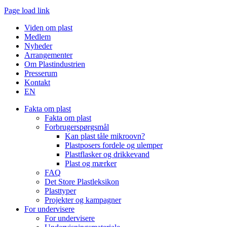
Page load link
Go
Viden om plast
to
Medlem
Top
Nyheder
Arrangementer
Om Plastindustrien
Presserum
Kontakt
EN
Fakta om plast
Fakta om plast
Forbrugerspørgsmål
Kan plast tåle mikroovn?
Plastposers fordele og ulemper
Plastflasker og drikkevand
Plast og mærker
FAQ
Det Store Plastleksikon
Plasttyper
Projekter og kampagner
For undervisere
For undervisere