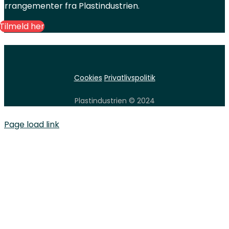
arrangementer fra Plastindustrien.
Tilmeld her
Cookies
Privatlivspolitik
Plastindustrien © 2024
Page load link
Go
to
Top