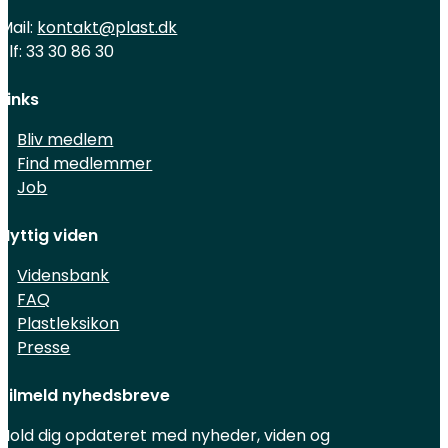
Mail:
kontakt@plast.dk
Tlf: 33 30 86 30
Links
Bliv medlem
Find medlemmer
Job
Nyttig viden
Vidensbank
FAQ
Plastleksikon
Presse
Tilmeld nyhedsbreve
Hold dig opdateret med nyheder, viden og