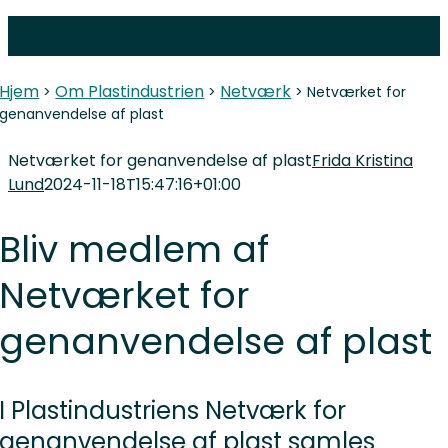
Skip
to
content
Hjem
Om Plastindustrien
Netværk
>
>
>
Netværket for
genanvendelse af plast
Netværket for genanvendelse af plast
Frida Kristina
Lund
2024-11-18T15:47:16+01:00
Bliv medlem af
Netværket for
genanvendelse af plast
I Plastindustriens Netværk for
genanvendelse af plast samles