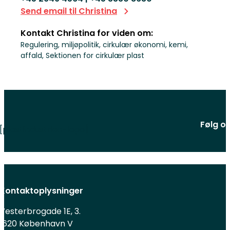
Send email til Christina
Kontakt Christina for viden om:
Regulering, miljøpolitik, cirkulær økonomi, kemi,
affald, Sektionen for cirkulær plast
Følg o
[plastindustrien-logo]
Kontaktoplysninger
Vesterbrogade 1E, 3.
1620 København V