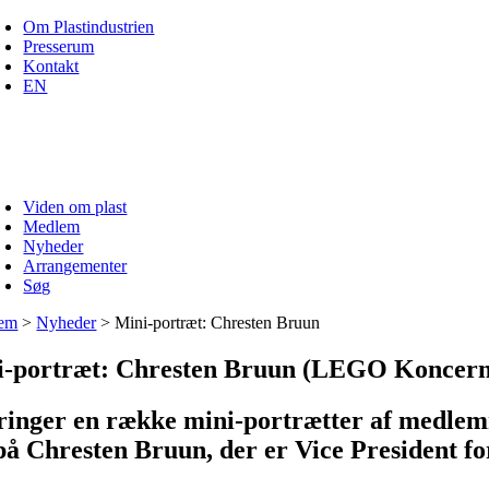
Skip
Om Plastindustrien
to
Presserum
content
Kontakt
EN
Viden om plast
Medlem
Nyheder
Arrangementer
Søg
em
>
Nyheder
>
Mini-portræt: Chresten Bruun
i-portræt: Chresten Bruun (LEGO Koncern
ringer en række mini-portrætter af medlemm
på Chresten Bruun, der er Vice President