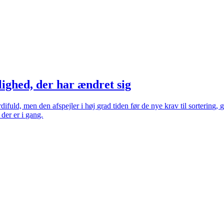
lighed, der har ændret sig
difuld, men den afspejler i høj grad tiden før de nye krav til sortering
 der er i gang.