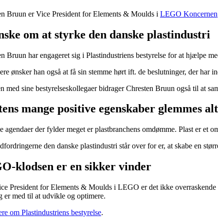
en Bruun er Vice President for Elements & Moulds i
LEGO Koncernen
nske om at styrke den danske plastindustri
n Bruun har engageret sig i Plastindustriens bestyrelse for at hjælpe med 
re ønsker han også at få sin stemme hørt ift. de beslutninger, der har i
med sine bestyrelseskollegaer bidrager Chresten Bruun også til at sa
tens mange positive egenskaber glemmes alt 
e agendaer der fylder meget er plastbranchens omdømme. Plast er et omdi
dfordringerne den danske plastindustri står over for er, at skabe en stø
-klodsen er en sikker vinder
ce President for Elements & Moulds i LEGO er det ikke overraskende a
g er med til at udvikle og optimere.
e om Plastindustriens bestyrelse
.