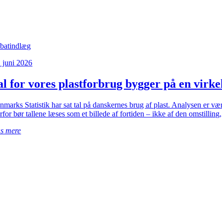
batindlæg
. juni 2026
al for vores plastforbrug bygger på en virke
nmarks Statistik har sat tal på danskernes brug af plast. Analysen er vær
for bør tallene læses som et billede af fortiden – ikke af den omstilling,
s mere