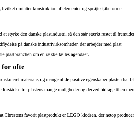
, hvilket omfatter konstruktion af elementer og sprøjtestøbeforme.
at styrke den danske plastindustri, så den står stærkt rustet til fremtide
ndflydelse på danske industrivirksomheder, der arbejder med plast.
mle plastbranchen om en række fælles agendaer.
for ofte
skuteret materiale, og mange af de positive egenskaber plasten har bliv
rre forståelse for plastens mange muligheder og derved bidrage til en me
t Chrestens favorit plastprodukt er LEGO klodsen, der netop producer