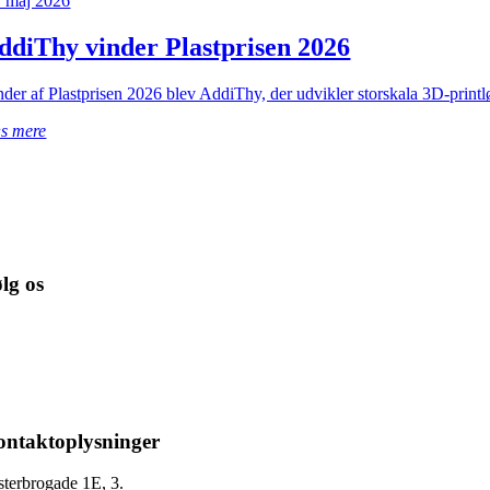
. maj 2026
ddiThy vinder Plastprisen 2026
der af Plastprisen 2026 blev AddiThy, der udvikler storskala 3D-printløs
s mere
lg os
ntaktoplysninger
sterbrogade 1E, 3.