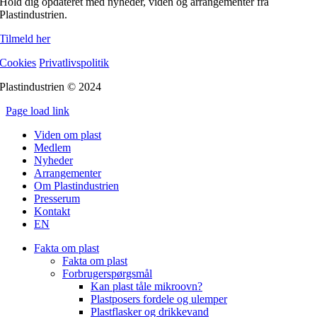
Hold dig opdateret med nyheder, viden og arrangementer fra
Plastindustrien.
Tilmeld her
Cookies
Privatlivspolitik
Plastindustrien © 2024
Page load link
Go
Viden om plast
to
Medlem
Top
Nyheder
Arrangementer
Om Plastindustrien
Presserum
Kontakt
EN
Fakta om plast
Fakta om plast
Forbrugerspørgsmål
Kan plast tåle mikroovn?
Plastposers fordele og ulemper
Plastflasker og drikkevand