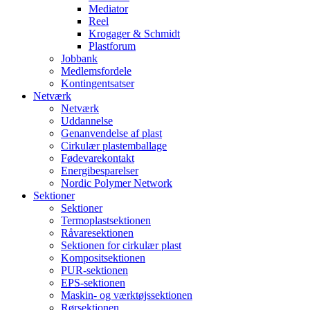
Mediator
Reel
Krogager & Schmidt
Plastforum
Jobbank
Medlemsfordele
Kontingentsatser
Netværk
Netværk
Uddannelse
Genanvendelse af plast
Cirkulær plastemballage
Fødevarekontakt
Energibesparelser
Nordic Polymer Network
Sektioner
Sektioner
Termoplastsektionen
Råvaresektionen
Sektionen for cirkulær plast
Kompositsektionen
PUR-sektionen
EPS-sektionen
Maskin- og værktøjssektionen
Rørsektionen