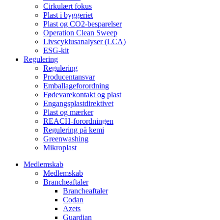
Cirkulært fokus
Plast i byggeriet
Plast og CO2-besparelser
Operation Clean Sweep
Livscyklusanalyser (LCA)
ESG-kit
Regulering
Regulering
Producentansvar
Emballageforordning
Fødevarekontakt og plast
Engangsplastdirektivet
Plast og mærker
REACH-forordningen
Regulering på kemi
Greenwashing
Mikroplast
Medlemskab
Medlemskab
Brancheaftaler
Brancheaftaler
Codan
Azets
Guardian