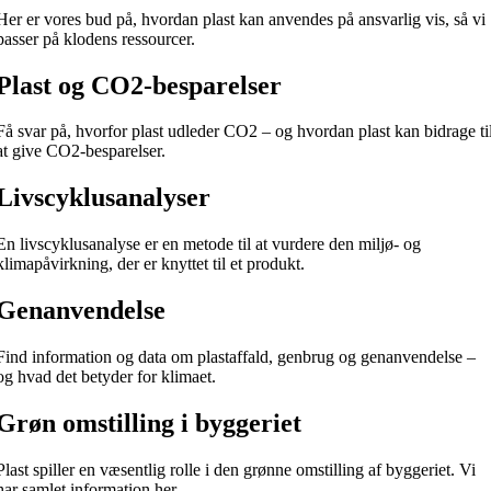
Her er vores bud på, hvordan plast kan anvendes på ansvarlig vis, så vi
passer på klodens ressourcer.
Plast og CO2-besparelser
Få svar på, hvorfor plast udleder CO2 – og hvordan plast kan bidrage ti
at give CO2-besparelser.
Livscyklusanalyser
En livscyklusanalyse er en metode til at vurdere den miljø- og
klimapåvirkning, der er knyttet til et produkt.
Genanvendelse
Find information og data om plastaffald, genbrug og genanvendelse –
og hvad det betyder for klimaet.
Grøn omstilling i byggeriet
Plast spiller en væsentlig rolle i den grønne omstilling af byggeriet. Vi
har samlet information her.