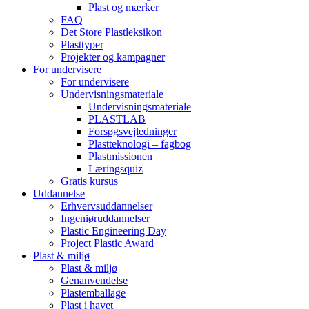
Plast og mærker
FAQ
Det Store Plastleksikon
Plasttyper
Projekter og kampagner
For undervisere
For undervisere
Undervisningsmateriale
Undervisningsmateriale
PLASTLAB
Forsøgsvejledninger
Plastteknologi – fagbog
Plastmissionen
Læringsquiz
Gratis kursus
Uddannelse
Erhvervsuddannelser
Ingeniøruddannelser
Plastic Engineering Day
Project Plastic Award
Plast & miljø
Plast & miljø
Genanvendelse
Plastemballage
Plast i havet