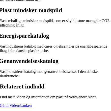
Plast mindsker madspild
Plastemballage mindsker madspild, som er skyld i store mængder CO2-
udledning årligt.
Energisparekatalog
Plastindustriens katalog med cases og eksempler på energibesparende
tiltag i den danske plastbranche.
Genanvendelseskatalog
Plastindustriens katalog med genanvendelsescases i den danske
plastbranche.
Relateret indhold
Find mere viden og information om plast på vores andre sider.
Gå til Vidensbanken