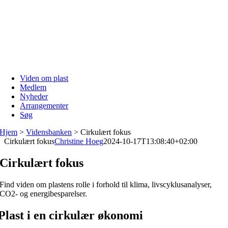
Skip
to
content
Viden om plast
Medlem
Nyheder
Arrangementer
Søg
Hjem
>
Vidensbanken
>
Cirkulært fokus
Cirkulært fokus
Christine Hoeg
2024-10-17T13:08:40+02:00
Cirkulært fokus
Find viden om plastens rolle i forhold til klima, livscyklusanalyser,
CO2- og energibesparelser.
Plast i en cirkulær økonomi