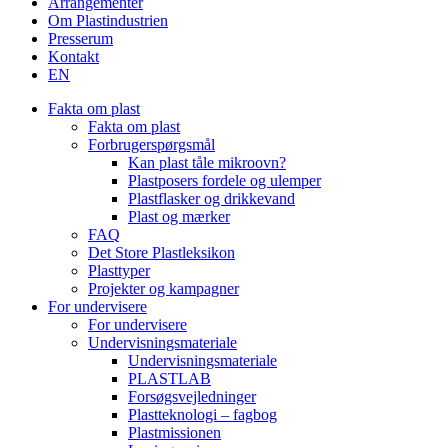
Arrangementer
Om Plastindustrien
Presserum
Kontakt
EN
Fakta om plast
Fakta om plast
Forbrugerspørgsmål
Kan plast tåle mikroovn?
Plastposers fordele og ulemper
Plastflasker og drikkevand
Plast og mærker
FAQ
Det Store Plastleksikon
Plasttyper
Projekter og kampagner
For undervisere
For undervisere
Undervisningsmateriale
Undervisningsmateriale
PLASTLAB
Forsøgsvejledninger
Plastteknologi – fagbog
Plastmissionen