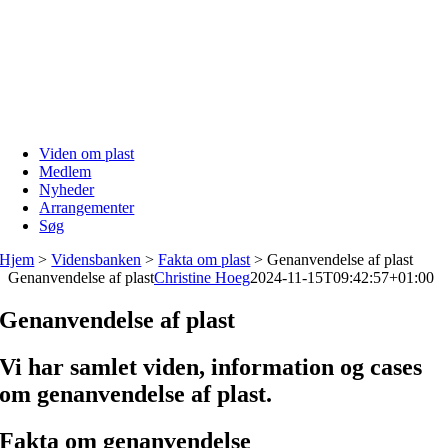
Skip
to
content
Viden om plast
Medlem
Nyheder
Arrangementer
Søg
Hjem
>
Vidensbanken
>
Fakta om plast
>
Genanvendelse af plast
Genanvendelse af plast
Christine Hoeg
2024-11-15T09:42:57+01:00
Genanvendelse af plast
Vi har samlet viden, information og cases
om genanvendelse af plast.
Fakta om genanvendelse