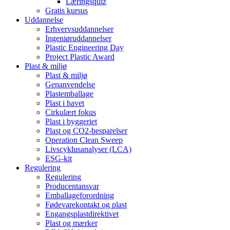
Læringsquiz
Gratis kursus
Uddannelse
Erhvervsuddannelser
Ingeniøruddannelser
Plastic Engineering Day
Project Plastic Award
Plast & miljø
Plast & miljø
Genanvendelse
Plastemballage
Plast i havet
Cirkulært fokus
Plast i byggeriet
Plast og CO2-besparelser
Operation Clean Sweep
Livscyklusanalyser (LCA)
ESG-kit
Regulering
Regulering
Producentansvar
Emballageforordning
Fødevarekontakt og plast
Engangsplastdirektivet
Plast og mærker