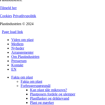
Tilmeld her
Cookies
Privatlivspolitik
Plastindustrien © 2024
Page load link
Go
Viden om plast
to
Medlem
Top
Nyheder
Arrangementer
Om Plastindustrien
Presserum
Kontakt
EN
Fakta om plast
Fakta om plast
Forbrugerspørgsmål
Kan plast tåle mikroovn?
Plastposers fordele og ulemper
Plastflasker og drikkevand
Plast og mærker