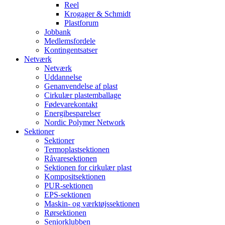
Reel
Krogager & Schmidt
Plastforum
Jobbank
Medlemsfordele
Kontingentsatser
Netværk
Netværk
Uddannelse
Genanvendelse af plast
Cirkulær plastemballage
Fødevarekontakt
Energibesparelser
Nordic Polymer Network
Sektioner
Sektioner
Termoplastsektionen
Råvaresektionen
Sektionen for cirkulær plast
Kompositsektionen
PUR-sektionen
EPS-sektionen
Maskin- og værktøjssektionen
Rørsektionen
Seniorklubben