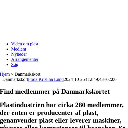
Skip
to
content
Viden om plast
Medlem
Nyheder
Arrangementer
Søg
Hjem
>
Danmarkskort
Danmarkskort
Frida Kristina Lund
2024-10-25T12:49:43+02:00
Find medlemmer på Danmarkskortet
Plastindustrien har cirka 280 medlemmer,
der enten er producenter af plast,
genanvender plast eller leverer maskiner,
råvarer eller kompetencer til branchen. Se