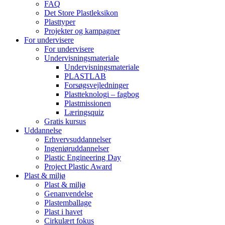
FAQ
Det Store Plastleksikon
Plasttyper
Projekter og kampagner
For undervisere
For undervisere
Undervisningsmateriale
Undervisningsmateriale
PLASTLAB
Forsøgsvejledninger
Plastteknologi – fagbog
Plastmissionen
Læringsquiz
Gratis kursus
Uddannelse
Erhvervsuddannelser
Ingeniøruddannelser
Plastic Engineering Day
Project Plastic Award
Plast & miljø
Plast & miljø
Genanvendelse
Plastemballage
Plast i havet
Cirkulært fokus