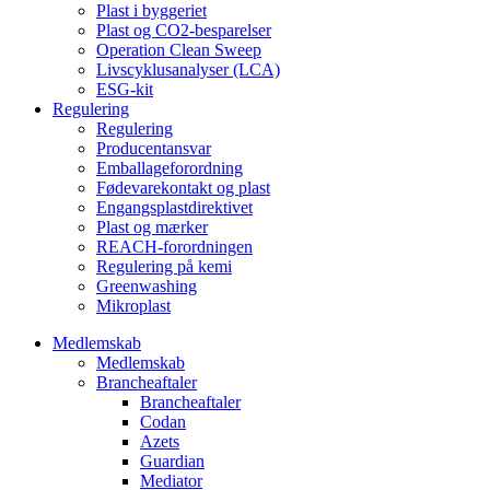
Plast i byggeriet
Plast og CO2-besparelser
Operation Clean Sweep
Livscyklusanalyser (LCA)
ESG-kit
Regulering
Regulering
Producentansvar
Emballageforordning
Fødevarekontakt og plast
Engangsplastdirektivet
Plast og mærker
REACH-forordningen
Regulering på kemi
Greenwashing
Mikroplast
Medlemskab
Medlemskab
Brancheaftaler
Brancheaftaler
Codan
Azets
Guardian
Mediator