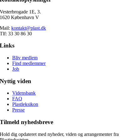
Vesterbrogade 1E, 3.
1620 København V
Mail:
kontakt@plast.dk
Tlf: 33 30 86 30
Links
Bliv medlem
Find medlemmer
Job
Nyttig viden
Vidensbank
FAQ
Plastleksikon
Presse
Tilmeld nyhedsbreve
Hold dig opdateret med nyheder, viden og arrangementer fra
Plastindustrien.