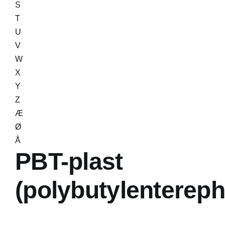
S
T
U
V
W
X
Y
Z
Æ
Ø
Å
PBT-plast
(polybutylentereph