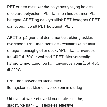
PET er den mest kendte polyestertype, og kaldes
ofte bare
polyester
. I PET-familien findes
amorf
PET
betegnet APET og
delkrystallisk
PET betegnet CPET
samt genanvendt PET betegnet rPET.
APET er på grund af den amorfe struktur glasklar,
hvorimod CPET med dens delkrystallinske struktur
er uigennemsigtig eller opak. APET kan anvendes
fra -40C til 70C, hvorimod CPET tåler væsentligt
højere temperaturer og kan anvendes i området -40C
til 220C.
rPET kan anvendes alene eller i
flerlagskonstruktioner, typisk som midterlag.
Ud over at være et stærkt materiale med høj
slagstyrke har PET særdeles effektive