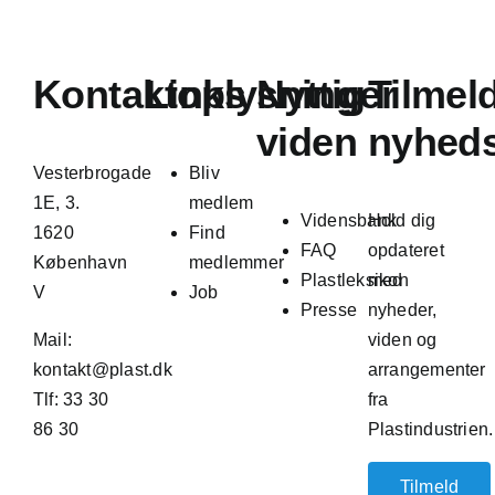
Kontaktoplysninger
Links
Nyttig
Tilmel
viden
nyhed
Vesterbrogade
Bliv
1E, 3.
medlem
Vidensbank
Hold dig
1620
Find
FAQ
opdateret
København
medlemmer
Plastleksikon
med
V
Job
Presse
nyheder,
Mail:
viden og
kontakt@plast.dk
arrangementer
Tlf: 33 30
fra
86 30
Plastindustrien.
Tilmeld