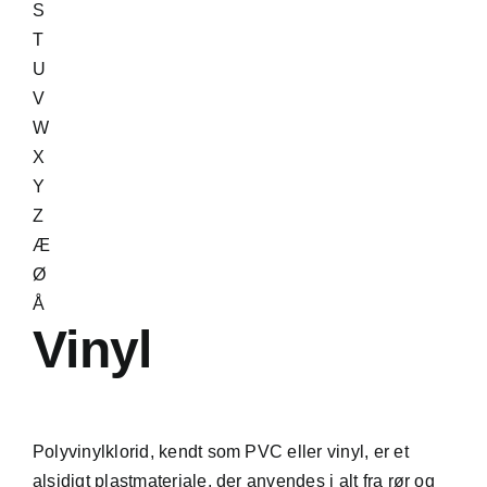
S
T
U
V
W
X
Y
Z
Æ
Ø
Å
Vinyl
Polyvinylklorid, kendt som PVC eller vinyl, er et
alsidigt plastmateriale, der anvendes i alt fra rør og