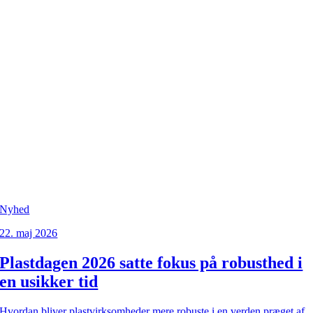
Nyhed
22. maj 2026
Plastdagen 2026 satte fokus på robusthed i
en usikker tid
Hvordan bliver plastvirksomheder mere robuste i en verden præget af