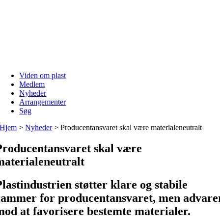
Skip
to
content
Viden om plast
Medlem
Nyheder
Arrangementer
Søg
Hjem
>
Nyheder
>
Producentansvaret skal være materialeneutralt
Producentansvaret skal være
materialeneutralt
Plastindustrien støtter klare og stabile
rammer for producentansvaret, men advare
mod at favorisere bestemte materialer.