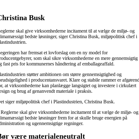
Christina Busk
eglerne skal give virksomhederne incitament til at vælge de miljø- og
limamæssigt bedste løsninger, siger Christina Busk, miljøpolitisk chef i
lastindustrien.
egeringen har fremsat et lovforslag om en ny model for
roducentgebyrer, som skal sikre virksomhederne en mere gennemsigtig
g fast pris for kommunernes håndtering af emballageaffald.
lastindustrien støtter ambitionen om større gennemsigtighed og
orudsigelighed i producentansvaret. Klare og stabile rammer er afgøren
or, at virksomhederne kan planlægge langsigtet og investere i cirkulært
esign og brug af genanvendt materiale i praksis.
et siger miljøpolitisk chef i Plastindustrien, Christina Busk.
 Reglerne skal give virksomhederne incitament til at vælge de miljø- og
limamæssigt bedste løsninger frem for at skulle bruge energien på
dministration og ugennemsigtige regninger.
Bør være materialeneutralt