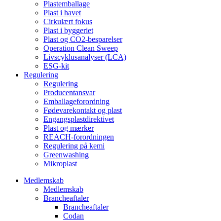
Plastemballage
Plast i havet
Cirkulært fokus
Plast i byggeriet
Plast og CO2-besparelser
Operation Clean Sweep
Livscyklusanalyser (LCA)
ESG-kit
Regulering
Regulering
Producentansvar
Emballageforordning
Fødevarekontakt og plast
Engangsplastdirektivet
Plast og mærker
REACH-forordningen
Regulering på kemi
Greenwashing
Mikroplast
Medlemskab
Medlemskab
Brancheaftaler
Brancheaftaler
Codan