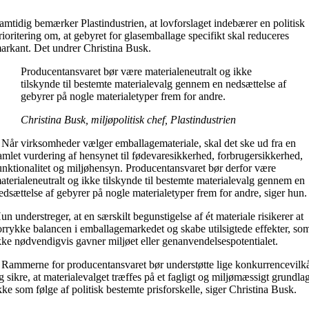
amtidig bemærker Plastindustrien, at lovforslaget indebærer en politisk
rioritering om, at gebyret for glasemballage specifikt skal reduceres
arkant. Det undrer Christina Busk.
Producentansvaret bør være materialeneutralt og ikke
tilskynde til bestemte materialevalg gennem en nedsættelse af
gebyrer på nogle materialetyper frem for andre.
Christina Busk, miljøpolitisk chef, Plastindustrien
 Når virksomheder vælger emballagemateriale, skal det ske ud fra en
amlet vurdering af hensynet til fødevaresikkerhed, forbrugersikkerhed,
unktionalitet og miljøhensyn. Producentansvaret bør derfor være
aterialeneutralt og ikke tilskynde til bestemte materialevalg gennem en
edsættelse af gebyrer på nogle materialetyper frem for andre, siger hun.
un understreger, at en særskilt begunstigelse af ét materiale risikerer at
orrykke balancen i emballagemarkedet og skabe utilsigtede effekter, so
kke nødvendigvis gavner miljøet eller genanvendelsespotentialet.
 Rammerne for producentansvaret bør understøtte lige konkurrencevilk
g sikre, at materialevalget træffes på et fagligt og miljømæssigt grundla
kke som følge af politisk bestemte prisforskelle, siger Christina Busk.