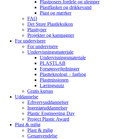
Plastposers fordele og ulemper
Plastflasker og drikkevand
Plast og mærker
FAQ
Det Store Plastleksikon
Plasttyper
Projekter og kampagner
For undervisere
For undervisere
Undervisningsmateriale
Undervisningsmateriale
PLASTLAB
Forsøgsvejledninger
Plastteknologi – fagbog
Plastmissionen
Læringsquiz
Gratis kursus
Uddannelse
Erhvervsuddannelser
Ingeniøruddannelser
Plastic Engineering Day
Project Plastic Award
Plast & miljø
Plast & miljø
Genanvendelse