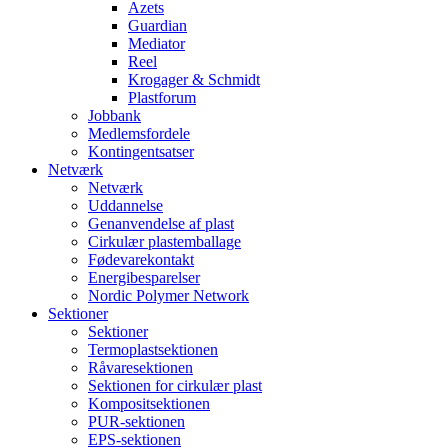
Azets
Guardian
Mediator
Reel
Krogager & Schmidt
Plastforum
Jobbank
Medlemsfordele
Kontingentsatser
Netværk
Netværk
Uddannelse
Genanvendelse af plast
Cirkulær plastemballage
Fødevarekontakt
Energibesparelser
Nordic Polymer Network
Sektioner
Sektioner
Termoplastsektionen
Råvaresektionen
Sektionen for cirkulær plast
Kompositsektionen
PUR-sektionen
EPS-sektionen