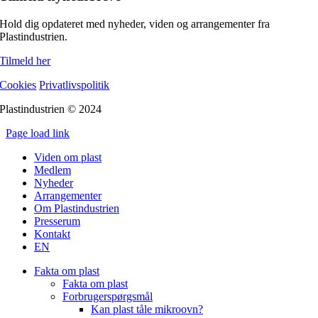
Hold dig opdateret med nyheder, viden og arrangementer fra
Plastindustrien.
Tilmeld her
Cookies
Privatlivspolitik
Plastindustrien © 2024
Page load link
Go
Viden om plast
to
Medlem
Top
Nyheder
Arrangementer
Om Plastindustrien
Presserum
Kontakt
EN
Fakta om plast
Fakta om plast
Forbrugerspørgsmål
Kan plast tåle mikroovn?