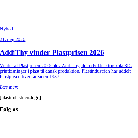
Nyhed
21. maj 2026
AddiThy vinder Plastprisen 2026
Vinder af Plastprisen 2026 blev AddiThy, der udvikler storskala 3D-
printløsninger i plast til dansk produktion. Plastindustrien har uddelt
Plastprisen hvert år siden 1987.
Læs mere
[plastindustrien-logo]
Følg os