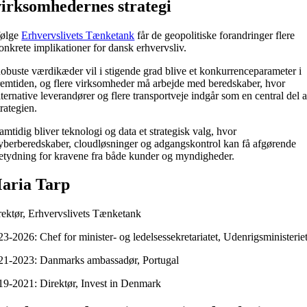
virksomhedernes strategi
følge
Erhvervslivets Tænketank
får de geopolitiske forandringer flere
onkrete implikationer for dansk erhvervsliv.
obuste værdikæder vil i stigende grad blive et konkurrenceparameter i
remtiden, og flere virksomheder må arbejde med beredskaber, hvor
lternative leverandører og flere transportveje indgår som en central del a
trategien.
amtidig bliver teknologi og data et strategisk valg, hvor
yberberedskaber, cloudløsninger og adgangskontrol kan få afgørende
etydning for kravene fra både kunder og myndigheder.
aria Tarp
rektør, Erhvervslivets Tænketank
3-2026: Chef for minister- og ledelsessekretariatet, Udenrigsministerie
21-2023: Danmarks ambassadør, Portugal
19-2021: Direktør, Invest in Denmark