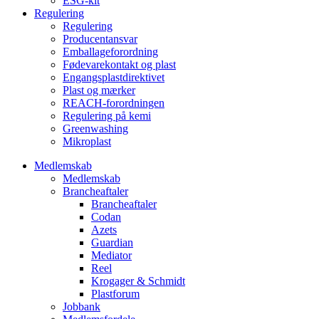
ESG-kit
Regulering
Regulering
Producentansvar
Emballageforordning
Fødevarekontakt og plast
Engangsplastdirektivet
Plast og mærker
REACH-forordningen
Regulering på kemi
Greenwashing
Mikroplast
Medlemskab
Medlemskab
Brancheaftaler
Brancheaftaler
Codan
Azets
Guardian
Mediator
Reel
Krogager & Schmidt
Plastforum
Jobbank