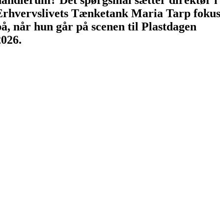
Erhvervslivets Tænketank Maria Tarp foku
på, når hun går på scenen til Plastdagen
2026.