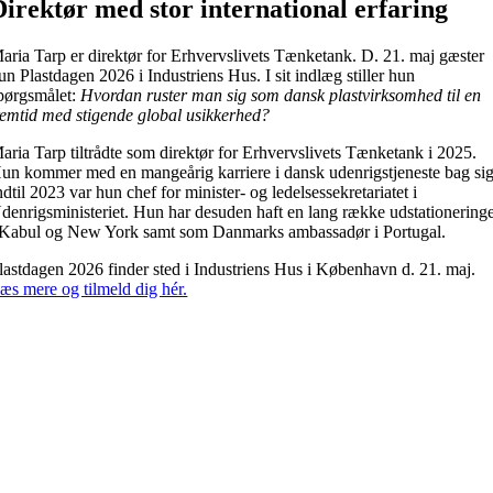
Direktør med stor international erfaring
aria Tarp er direktør for Erhvervslivets Tænketank. D. 21. maj gæster
un Plastdagen 2026 i Industriens Hus. I sit indlæg stiller hun
pørgsmålet:
Hvordan ruster man sig som dansk plastvirksomhed til en
remtid med stigende global usikkerhed?
aria Tarp tiltrådte som direktør for Erhvervslivets Tænketank i 2025.
un kommer med en mangeårig karriere i dansk udenrigstjeneste bag sig
ndtil 2023 var hun chef for minister- og ledelsessekretariatet i
denrigsministeriet. Hun har desuden haft en lang række udstationering
 Kabul og New York samt som Danmarks ambassadør i Portugal.
lastdagen 2026 finder sted i Industriens Hus i København d. 21. maj.
æs mere og tilmeld dig hér.