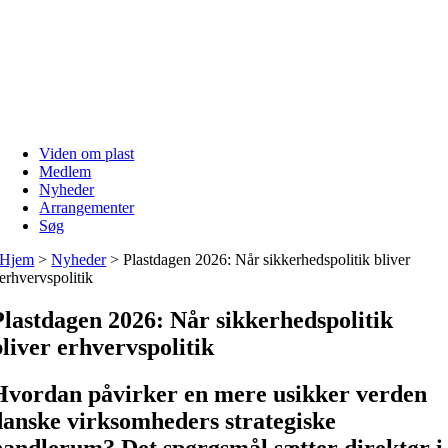
Skip
to
content
Viden om plast
Medlem
Nyheder
Arrangementer
Søg
Hjem
>
Nyheder
>
Plastdagen 2026: Når sikkerhedspolitik bliver
erhvervspolitik
Plastdagen 2026: Når sikkerhedspolitik
bliver erhvervspolitik
Hvordan påvirker en mere usikker verden
danske virksomheders strategiske
handlerum? Det spørgsmål sætter direktør i