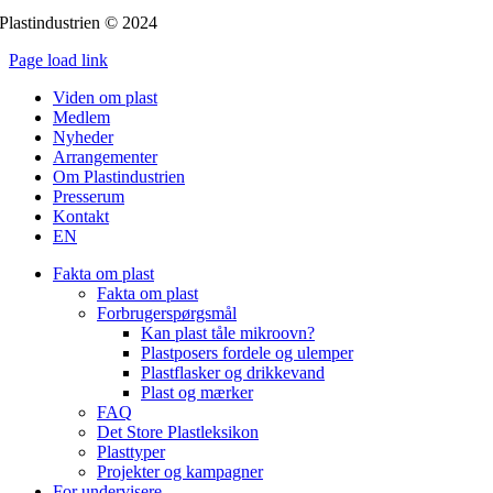
Plastindustrien © 2024
Page load link
Go
Viden om plast
to
Medlem
Top
Nyheder
Arrangementer
Om Plastindustrien
Presserum
Kontakt
EN
Fakta om plast
Fakta om plast
Forbrugerspørgsmål
Kan plast tåle mikroovn?
Plastposers fordele og ulemper
Plastflasker og drikkevand
Plast og mærker
FAQ
Det Store Plastleksikon
Plasttyper
Projekter og kampagner
For undervisere