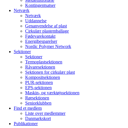
Medlemsfordele
Kontingentsatser
Netværk
Netværk
Uddannelse
Genanvendelse af plast
Cirkulær plastemballage
Fødevarekontakt
Energibesparelser
Nordic Polymer Network
Sektioner
Sektioner
Termoplastsektionen
Råvaresektionen
Sektionen for cirkulær plast
Kompositsektionen
PUR-sektionen
EPS-sektionen
Maskin- og værktøjssektionen
Rørsektionen
Seniorklubben
Find et medlem
Liste over medlemmer
Danmarkskort
Publikationer