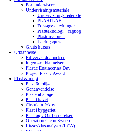
For undervisere
Undervisningsmateriale
Undervisningsmateriale
PLASTLAB
Forsøgsvejledninger
Plastteknologi – fagbog
Plastmissionen
Læringsquiz
Gratis kursus
Uddannelse
Erhvervsuddannelser
Ingeniøruddannelser
Plastic Engineering Day
Project Plastic Award
Plast & miljø
Plast & miljø
Genanvendelse
Plastemballage
Plast i havet
Cirkulært fokus
Plast i byggeriet
Plast og CO2-besparelser
Operation Clean Sweep
Livscyklusanalyser (LCA)