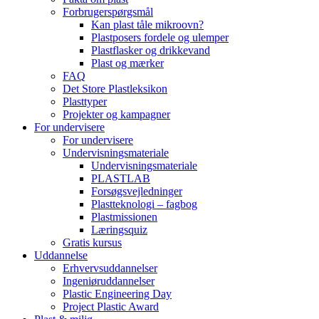
Forbrugerspørgsmål
Kan plast tåle mikroovn?
Plastposers fordele og ulemper
Plastflasker og drikkevand
Plast og mærker
FAQ
Det Store Plastleksikon
Plasttyper
Projekter og kampagner
For undervisere
For undervisere
Undervisningsmateriale
Undervisningsmateriale
PLASTLAB
Forsøgsvejledninger
Plastteknologi – fagbog
Plastmissionen
Læringsquiz
Gratis kursus
Uddannelse
Erhvervsuddannelser
Ingeniøruddannelser
Plastic Engineering Day
Project Plastic Award