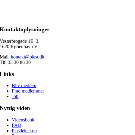
Kontaktoplysninger
Vesterbrogade 1E, 3.
1620 København V
Mail:
kontakt@plast.dk
Tlf: 33 30 86 30
Links
Bliv medlem
Find medlemmer
Job
Nyttig viden
Vidensbank
FAQ
Plastleksikon