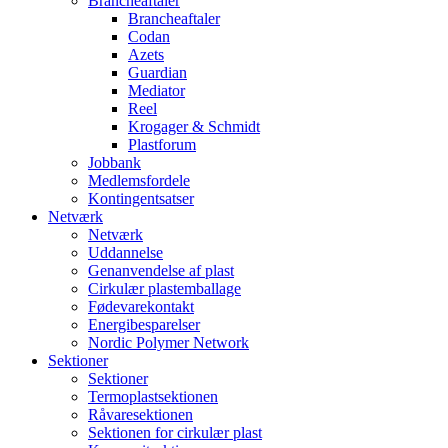
Brancheaftaler
Brancheaftaler
Codan
Azets
Guardian
Mediator
Reel
Krogager & Schmidt
Plastforum
Jobbank
Medlemsfordele
Kontingentsatser
Netværk
Netværk
Uddannelse
Genanvendelse af plast
Cirkulær plastemballage
Fødevarekontakt
Energibesparelser
Nordic Polymer Network
Sektioner
Sektioner
Termoplastsektionen
Råvaresektionen
Sektionen for cirkulær plast