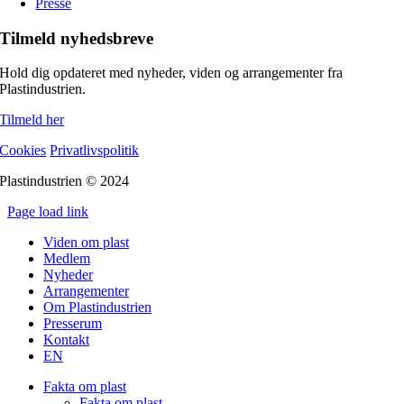
Presse
Tilmeld nyhedsbreve
Hold dig opdateret med nyheder, viden og arrangementer fra
Plastindustrien.
Tilmeld her
Cookies
Privatlivspolitik
Plastindustrien © 2024
Page load link
Go
Viden om plast
to
Medlem
Top
Nyheder
Arrangementer
Om Plastindustrien
Presserum
Kontakt
EN
Fakta om plast
Fakta om plast