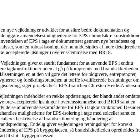
en nye vejledning er udviklet for at sikre bedre dokumentation og
ydeliggøre anvendelsesmulighederne for EPS i brandsikre konstruktione
nvendelsen af EPS i tage er dokumenteret gennem nye brandtests og
nalyser, som en robust løsning, der nu understøttes af mere detaljerede 
ræ-accepterede løsninger i overensstemmelse med BR18.
 Vejledningen giver et stærkt fundament for at anvende EPS i endnu
lere tagkonstruktioner uden at gå på kompromis med brandsikkerheden.
ålsætningen er, at den vil gøre det lettere for rådgivere, entreprenører,
ygherrer og forsikringsbranchen at træffe kvalificerede beslutninger om
agisolering, siger projektchef i EPS-branchen Chresten Heide-Anderson
ejledningen indeholder en række opdateringer, der blandt andet omfatte
ye præ-accepterede løsninger i overensstemmelse med BR18 samt en
dvidelse af anvendelsesområderne for EPS i tagkonstruktioner. Desude
ehandles mulighederne for EPS-isolering i tage med solceller samt en
etaljeret beskrivelse af brandsektionering og håndtering af
randspredning. Endelig giver vejledningen retningslinjer for korrekt
åndtering af EPS på byggepladsen, så brandsikkerheden opretholdes fr
tart til slut i byggeprocessen.