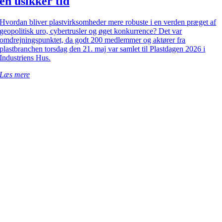
en usikker tid
Hvordan bliver plastvirksomheder mere robuste i en verden præget af
geopolitisk uro, cybertrusler og øget konkurrence? Det var
omdrejningspunktet, da godt 200 medlemmer og aktører fra
plastbranchen torsdag den 21. maj var samlet til Plastdagen 2026 i
Industriens Hus.
Læs mere