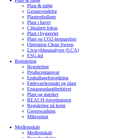
Plast & miljø
Plast & miljø
Genanvendelse
Plastemballage
Plast i havet
Cirkulært fokus
Plast i byggeriet
Plast og CO2-besparelser
Operation Clean Sweep
Livscyklusanalyser (LCA)
ESG-kit
Regulering
Regulering
Producentansvar
Emballageforordning
Fødevarekontakt og plast
Engangsplastdirektivet
Plast og mærker
REACH-forordningen
Regulering på kemi
Greenwashing
Mikroplast
Medlemskab
Medlemskab