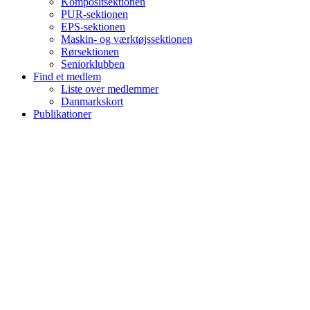
Kompositsektionen
PUR-sektionen
EPS-sektionen
Maskin- og værktøjssektionen
Rørsektionen
Seniorklubben
Find et medlem
Liste over medlemmer
Danmarkskort
Publikationer