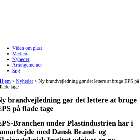
Skip
to
content
Viden om plast
Medlem
Nyheder
Arrangementer
Søg
Hjem
>
Nyheder
>
Ny brandvejledning gør det lettere at bruge EPS på
flade tage
Ny brandvejledning gør det lettere at bruge
EPS på flade tage
EPS-Branchen under Plastindustrien har i
samarbejde med Dansk Brand- og
sikringsteknisk Institut udgivet en ny