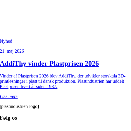
Nyhed
21. maj 2026
AddiThy vinder Plastprisen 2026
Vinder af Plastprisen 2026 blev AddiThy, der udvikler storskala 3D-
printløsninger i plast til dansk produktion. Plastindustrien har uddelt
Plastprisen hvert år siden 1987.
Læs mere
[plastindustrien-logo]
Følg os