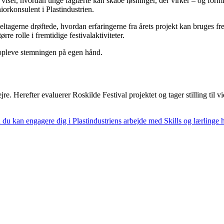
et viser, hvordan unge faglærte kan skabe løsninger, der virker – og fo
iorkonsulent i Plastindustrien.
eltagerne drøftede, hvordan erfaringerne fra årets projekt kan bruges f
e rolle i fremtidige festivalaktiviteter.
t opleve stemningen på egen hånd.
e. Herefter evaluerer Roskilde Festival projektet og tager stilling til 
 du kan engagere dig i Plastindustriens arbejde med Skills og lærlinge h