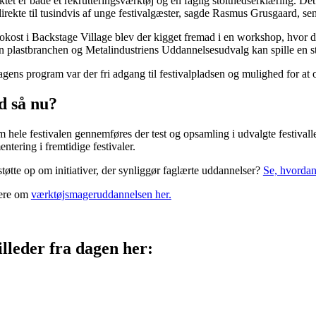
ktet er både et rekrutteringsværktøj og en faglig stolthedserklæring. D
irekte til tusindvis af unge festivalgæster, sagde Rasmus Grusgaard, sen
rokost i Backstage Village blev der kigget fremad i en workshop, hvor d
 plastbranchen og Metalindustriens Uddannelsesudvalg kan spille en størr
agens program var der fri adgang til festivalpladsen og mulighed for a
d så nu?
hele festivalen gennemføres der test og opsamling i udvalgte festivallejr
ntering i fremtidige festivaler.
støtte op om initiativer, der synliggør faglærte uddannelser?
Se, hvordan
ere om
værktøjsmageruddannelsen her.
illeder fra dagen her: