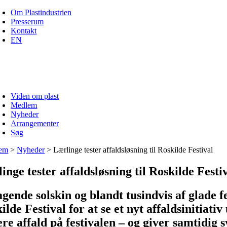
Skip
Om Plastindustrien
to
Presserum
content
Kontakt
EN
Viden om plast
Medlem
Nyheder
Arrangementer
Søg
em
>
Nyheder
>
Lærlinge tester affaldsløsning til Roskilde Festival
inge tester affaldsløsning til Roskilde Festi
agende solskin og blandt tusindvis af glade
ilde Festival for at se et nyt affaldsinitiat
ere affald på festivalen – og giver samtidig