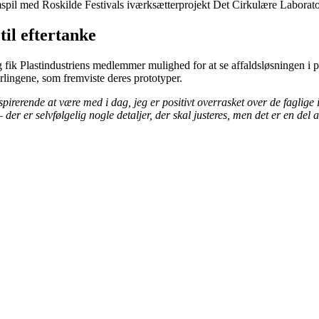
spil med Roskilde Festivals iværksætterprojekt Det Cirkulære Laborat
 til eftertanke
fik Plastindustriens medlemmer mulighed for at se affaldsløsningen i p
lingene, som fremviste deres prototyper.
spirerende at være med i dag, jeg er positivt overrasket over de fagli
– der er selvfølgelig nogle detaljer, der skal justeres, men det er en de