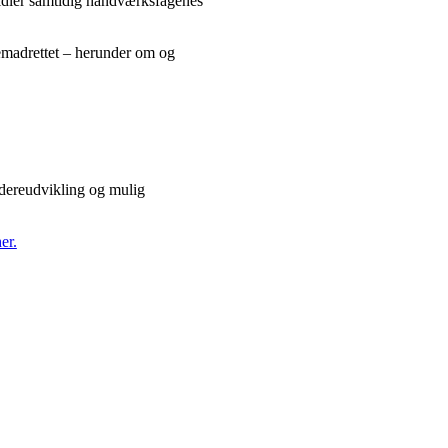
rmidler samtidig håndværksfagenes
remadrettet – herunder om og
videreudvikling og mulig
er.