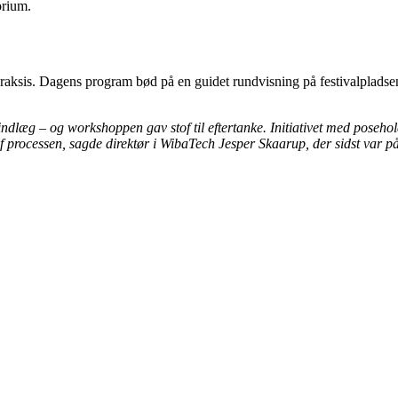
orium.
raksis. Dagens program bød på en guidet rundvisning på festivalpladsen
ge indlæg – og workshoppen gav stof til eftertanke. Initiativet med pos
l af processen, sagde direktør i WibaTech Jesper Skaarup, der sidst var på