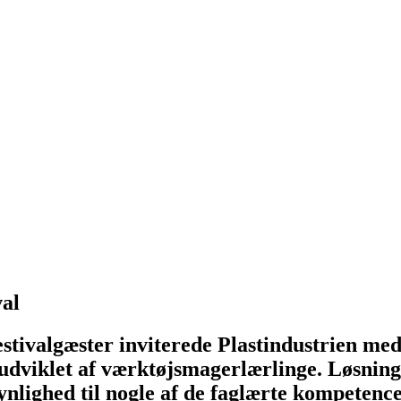
val
 festivalgæster inviterede Plastindustrien 
iv udviklet af værktøjsmagerlærlinge. Løsning
 synlighed til nogle af de faglærte kompeten