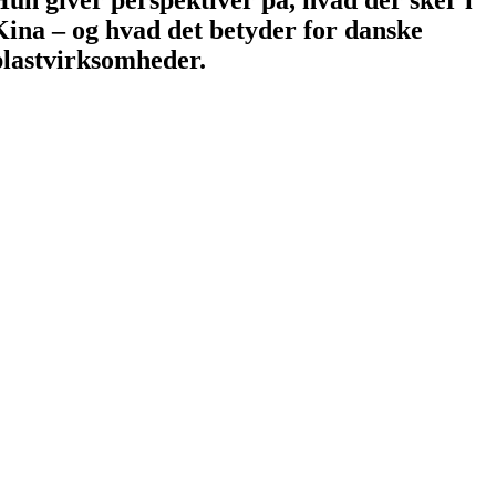
Kina – og hvad det betyder for danske
plastvirksomheder.