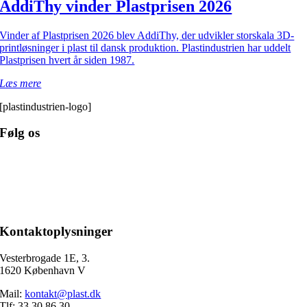
AddiThy vinder Plastprisen 2026
Vinder af Plastprisen 2026 blev AddiThy, der udvikler storskala 3D-
printløsninger i plast til dansk produktion. Plastindustrien har uddelt
Plastprisen hvert år siden 1987.
Læs mere
[plastindustrien-logo]
Følg os
Kontaktoplysninger
Vesterbrogade 1E, 3.
1620 København V
Mail:
kontakt@plast.dk
Tlf: 33 30 86 30