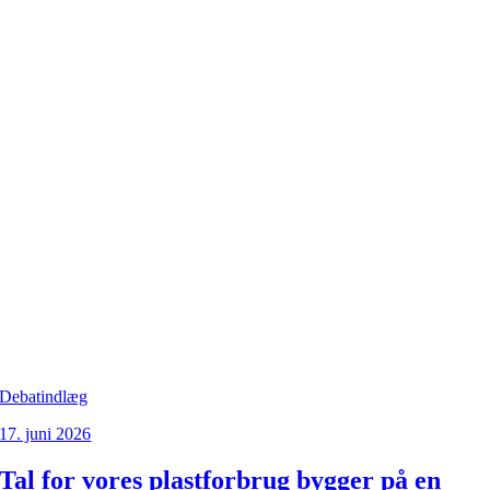
Debatindlæg
17. juni 2026
Tal for vores plastforbrug bygger på en