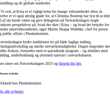
mstilling og de globale markeder.
 Vi ved, at Kina er et vigtigt tema for mange virksomheder disse år.
erfor er vi også utrolig glade for, at Christina Boutrup har lyst til at del
d af sin brede viden og give deltagerne på Netværksdagen nogle
onkrete perspektiver på, hvad der sker i Kina – og hvad det betyder for
anske plastvirksomheder, siger Martin Skajaa Wøldike, chef for presse
g public affairs i Plastindustrien.
etværksdagen byder traditionen tro på både faglige indlæg,
rfaringsudveksling og stærke netværksmuligheder. Dagen begynder me
ælles frokost, fortsætter med et spændende program – og afsluttes med
iddag, underholdning og uformelt samvær i netværksbaren.
æs mere om Netværksdagen 2025 og
tilmeld dig hér.
Seneste nyheder
Aktuelt hos Plastindustrien
Se alle nyheder