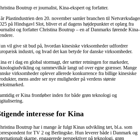
hristina Boutrup er journalist, Kina-ekspert og forfatter.
år Plastindustrien den 20. november samler branchen til Netværksdage
025 på Hindsgavl Slot, bliver et af dagens højdepunkter et oplæg fra
ournalist og forfatter Christina Boutrup – en af Danmarks førende Kina-
endere.
un vil give sit bud på, hvordan kinesiske virksomheder udfordrer
uropæisk industri, og hvad det kan betyde for danske virksomheder.
ina er i dag en global stormagt, der sætter retningen for markeder,
eknologiudvikling og rammevilkår langt ud over egne grænser. Mange
anske virksomheder oplever allerede konkurrence fra billige kinesiske
rodukter, mens andre ser nye muligheder på verdens største
ækstmarked.
amtidig er Kina frontløber inden for både grøn teknologi og
igitalisering.
Stigende interesse for Kina
hristina Boutrup har i mange år fulgt Kinas udvikling tæt, bl.a. som
orrespondent for TV 2 og Berlingske. Hun leverer både i Danmark og
nternationalt skarpe, engagerede perspektiver på teknologi, grøn