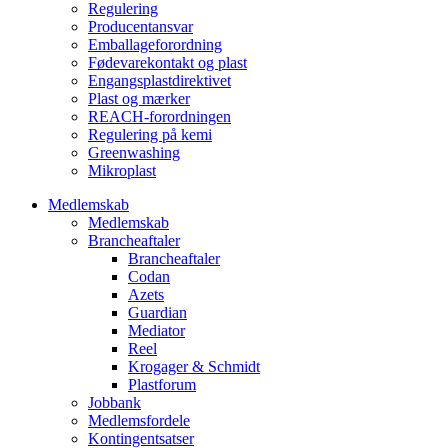
Regulering
Producentansvar
Emballageforordning
Fødevarekontakt og plast
Engangsplastdirektivet
Plast og mærker
REACH-forordningen
Regulering på kemi
Greenwashing
Mikroplast
Medlemskab
Medlemskab
Brancheaftaler
Brancheaftaler
Codan
Azets
Guardian
Mediator
Reel
Krogager & Schmidt
Plastforum
Jobbank
Medlemsfordele
Kontingentsatser