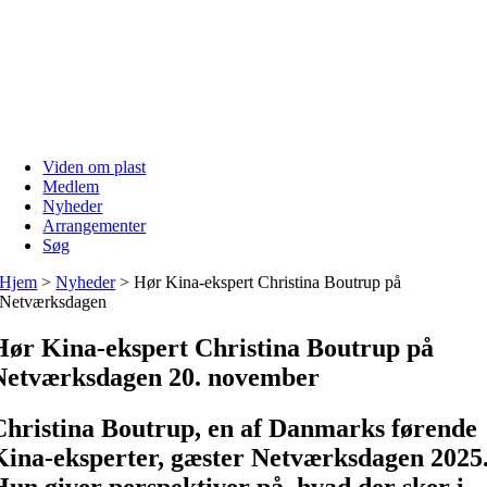
Skip
to
content
Viden om plast
Medlem
Nyheder
Arrangementer
Søg
Hjem
>
Nyheder
>
Hør Kina-ekspert Christina Boutrup på
Netværksdagen
Hør Kina-ekspert Christina Boutrup på
Netværksdagen 20. november
Christina Boutrup, en af Danmarks førende
Kina-eksperter, gæster Netværksdagen 2025
Hun giver perspektiver på, hvad der sker i