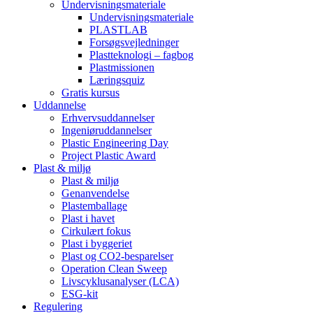
Undervisningsmateriale
Undervisningsmateriale
PLASTLAB
Forsøgsvejledninger
Plastteknologi – fagbog
Plastmissionen
Læringsquiz
Gratis kursus
Uddannelse
Erhvervsuddannelser
Ingeniøruddannelser
Plastic Engineering Day
Project Plastic Award
Plast & miljø
Plast & miljø
Genanvendelse
Plastemballage
Plast i havet
Cirkulært fokus
Plast i byggeriet
Plast og CO2-besparelser
Operation Clean Sweep
Livscyklusanalyser (LCA)
ESG-kit
Regulering