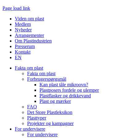
Page load link
Go
Viden om plast
to
Medlem
Top
Nyheder
Arrangementer
Om Plastindustrien
Presserum
Kontakt
EN
Fakta om plast
Fakta om plast
Forbrugerspørgsmål
Kan plast tåle mikroovn?
Plastposers fordele og ulemper
Plastflasker og drikkevand
Plast og mærker
FAQ
Det Store Plastleksikon
Plasttyper
Projekter og kampagner
For undervisere
For undervisere