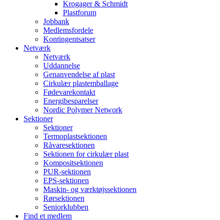
Krogager & Schmidt
Plastforum
Jobbank
Medlemsfordele
Kontingentsatser
Netværk
Netværk
Uddannelse
Genanvendelse af plast
Cirkulær plastemballage
Fødevarekontakt
Energibesparelser
Nordic Polymer Network
Sektioner
Sektioner
Termoplastsektionen
Råvaresektionen
Sektionen for cirkulær plast
Kompositsektionen
PUR-sektionen
EPS-sektionen
Maskin- og værktøjssektionen
Rørsektionen
Seniorklubben
Find et medlem