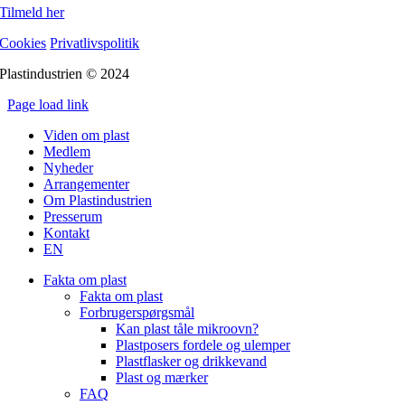
Tilmeld her
Cookies
Privatlivspolitik
Plastindustrien © 2024
Page load link
Go
Viden om plast
to
Medlem
Top
Nyheder
Arrangementer
Om Plastindustrien
Presserum
Kontakt
EN
Fakta om plast
Fakta om plast
Forbrugerspørgsmål
Kan plast tåle mikroovn?
Plastposers fordele og ulemper
Plastflasker og drikkevand
Plast og mærker
FAQ