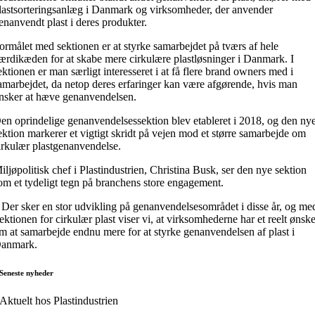
lastsorteringsanlæg i Danmark og virksomheder, der anvender
enanvendt plast i deres produkter.
ormålet med sektionen er at styrke samarbejdet på tværs af hele
ærdikæden for at skabe mere cirkulære plastløsninger i Danmark. I
ektionen er man særligt interesseret i at få flere brand owners med i
amarbejdet, da netop deres erfaringer kan være afgørende, hvis man
nsker at hæve genanvendelsen.
en oprindelige genanvendelsessektion blev etableret i 2018, og den ny
ektion markerer et vigtigt skridt på vejen mod et større samarbejde om
irkulær plastgenanvendelse.
iljøpolitisk chef i Plastindustrien, Christina Busk, ser den nye sektion
om et tydeligt tegn på branchens store engagement.
Der sker en stor udvikling på genanvendelsesområdet i disse år, og me
ektionen for cirkulær plast viser vi, at virksomhederne har et reelt ønsk
m at samarbejde endnu mere for at styrke genanvendelsen af plast i
anmark.
Seneste nyheder
Aktuelt hos Plastindustrien