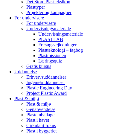
Det Store Plastleksikon
Plasttyper
Projekter og kampagner
For undervisere
For undervisere
Undervisningsmateriale
Undervisningsmateriale
PLASTLAB
Forsøgsvejledninger
Plastteknologi – fagbog
Plastmissionen
Læringsquiz
Gratis kursus
Uddannelse
Erhvervsuddannelser
Ingeniøruddannelser
Plastic Engineering Day
Project Plastic Award
Plast & miljø
Plast & miljø
Genanvendelse
Plastemballage
Plast i havet
Cirkulært fokus
Plast i byggeriet