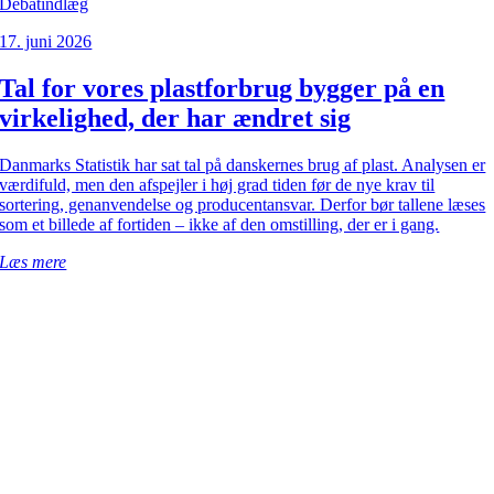
Debatindlæg
17. juni 2026
Tal for vores plastforbrug bygger på en
virkelighed, der har ændret sig
Danmarks Statistik har sat tal på danskernes brug af plast. Analysen er
værdifuld, men den afspejler i høj grad tiden før de nye krav til
sortering, genanvendelse og producentansvar. Derfor bør tallene læses
som et billede af fortiden – ikke af den omstilling, der er i gang.
Læs mere