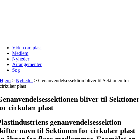
Skip
to
content
Viden om plast
Medlem
Nyheder
Arrangementer
Søg
Hjem
>
Nyheder
>
Genanvendelsessektion bliver til Sektionen for
cirkulær plast
Genanvendelsessektionen bliver til Sektione
for cirkulær plast
Plastindustriens genanvendelsessektion
skifter navn til Sektionen for cirkulær plast
og åbner for flere medlemmer. Formålet er