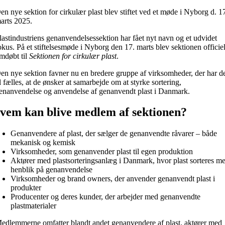
en nye sektion for cirkulær plast blev stiftet ved et møde i Nyborg d. 1
arts 2025.
lastindustriens genanvendelsessektion har fået nyt navn og et udvidet
okus. På et stiftelsesmøde i Nyborg den 17. marts blev sektionen officiel
mdøbt til
Sektionen for cirkulær plast
.
en nye sektion favner nu en bredere gruppe af virksomheder, der har d
il fælles, at de ønsker at samarbejde om at styrke sortering,
enanvendelse og anvendelse af genanvendt plast i Danmark.
vem kan blive medlem af sektionen?
Genanvendere af plast, der sælger de genanvendte råvarer – både
mekanisk og kemisk
Virksomheder, som genanvender plast til egen produktion
Aktører med plastsorteringsanlæg i Danmark, hvor plast sorteres m
henblik på genanvendelse
Virksomheder og brand owners, der anvender genanvendt plast i
produkter
Producenter og deres kunder, der arbejder med genanvendte
plastmaterialer
edlemmerne omfatter blandt andet genanvendere af plast, aktører med