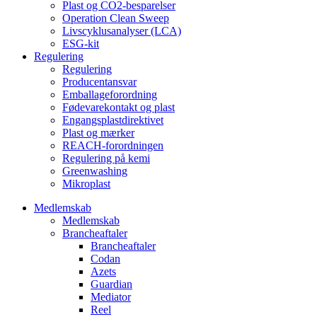
Plast og CO2-besparelser
Operation Clean Sweep
Livscyklusanalyser (LCA)
ESG-kit
Regulering
Regulering
Producentansvar
Emballageforordning
Fødevarekontakt og plast
Engangsplastdirektivet
Plast og mærker
REACH-forordningen
Regulering på kemi
Greenwashing
Mikroplast
Medlemskab
Medlemskab
Brancheaftaler
Brancheaftaler
Codan
Azets
Guardian
Mediator
Reel