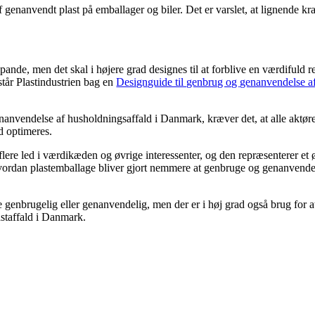
af genanvendt plast på emballager og biler. Det er varslet, at lignende k
pande, men det skal i højere grad designes til at forblive en værdifuld 
står Plastindustrien bag en
Designguide til genbrug og genanvendelse af 
nanvendelse af husholdningsaffald i Danmark, kræver det, at alle aktører
d optimeres.
flere led i værdikæden og øvrige interessenter, og den repræsenterer e
å, hvordan plastemballage bliver gjort nemmere at genbruge og genanvend
e genbrugelig eller genanvendelig, men der er i høj grad også brug for a
staffald i Danmark.