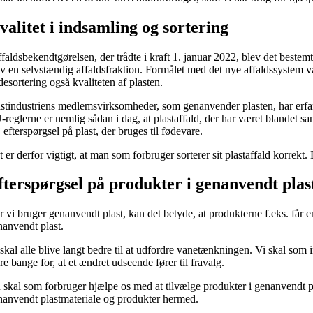
valitet i indsamling og sortering
ffaldsbekendtgørelsen, der trådte i kraft 1. januar 2022, blev det beste
ev en selvstændig affaldsfraktion. Formålet med det nye affaldssystem va
desortering også kvaliteten af plasten.
astindustriens medlemsvirksomheder, som genanvender plasten, har erfaring
-reglerne er nemlig sådan i dag, at plastaffald, der har været blandet s
 efterspørgsel på plast, der bruges til fødevare.
t er derfor vigtigt, at man som forbruger sorterer sit plastaffald korr
fterspørgsel på produkter i genanvendt plas
 vi bruger genanvendt plast, kan det betyde, at produk­terne f.eks. får e
nanvendt plast.
 skal alle blive langt bedre til at udfordre vanetænknin­gen. Vi skal s
e bange for, at et ændret udseende fører til fravalg.
 skal som forbruger hjælpe os med at tilvælge produkter i genanvendt pl
nanvendt plastmateriale og produkter hermed.