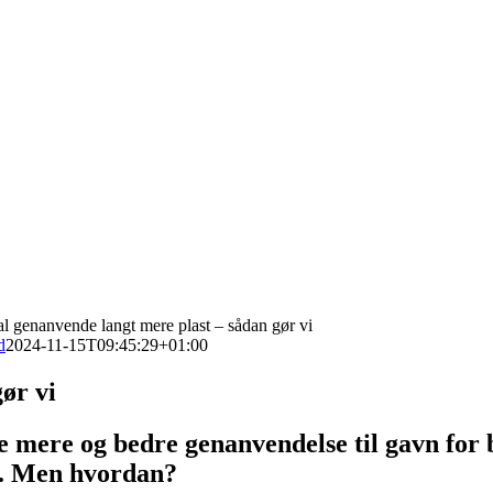
al genanvende langt mere plast – sådan gør vi
d
2024-11-15T09:45:29+01:00
ør vi
abe mere og bedre genanvendelse til gavn for
ri. Men hvordan?