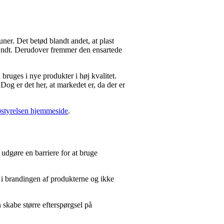
uner. Det betød blandt andet, at plast
brændt. Derudover fremmer den ensartede
bruges i nye produkter i høj kvalitet.
og er det her, at markedet er, da der er
østyrelsen hjemmeside
.
e udgøre en barriere for at bruge
 i brandingen af produkter­ne og ikke
 skabe større efterspørgsel på