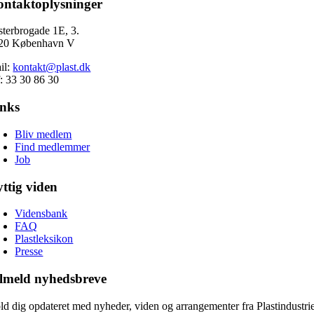
ntaktoplysninger
sterbrogade 1E, 3.
20 København V
il:
kontakt@plast.dk
f: 33 30 86 30
inks
Bliv medlem
Find medlemmer
Job
ttig viden
Vidensbank
FAQ
Plastleksikon
Presse
lmeld nyhedsbreve
ld dig opdateret med nyheder, viden og arrangementer fra Plastindustri