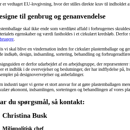
 er vedtaget EU-lovgivning, hvor der stilles direkte krav til indholdet 
esigne til genbrug og genanvendelse
astemballage skal ikke ende som værdiløst affald i forbrugernes skraldes
terialets egenskaber og værdi fastholdes i et cirkulært kredsløb. Derfor 
rbrugere
.
is vi skal blive en vindernation inden for cirkulær plastemballage og ge
de indkøb, design, indsamling, sortering, behandling og forbrugeradfær
signguiden er derfor udarbejdet af en arbejdsgruppe, der repræsenterer 
ver et indblik i de overvejelser og beslutninger, der har indflydelse p
sempler på designovervejelser og anbefalinger.
m industri tager vi gerne et stort ansvar for at gøre plastemballagen mer
rkulær økonomi, indsamlingen, sorteringen og behandlingen af vores pla
ar du spørgsmål, så kontakt:
Christina Busk
Miljøpolitisk chef