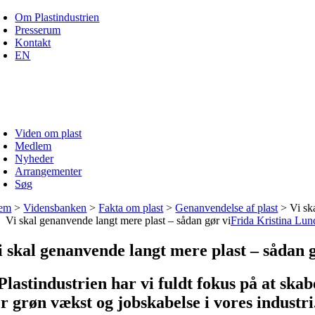
Skip
Om Plastindustrien
to
Presserum
content
Kontakt
EN
Viden om plast
Medlem
Nyheder
Arrangementer
Søg
em
>
Vidensbanken
>
Fakta om plast
>
Genanvendelse af plast
>
Vi sk
Vi skal genanvende langt mere plast – sådan gør vi
Frida Kristina Lun
i skal genanvende langt mere plast – sådan g
 Plastindustrien har vi fuldt fokus på at sk
or grøn vækst og jobskabelse i vores indust