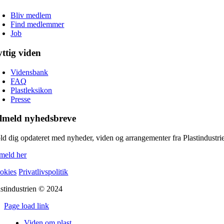
Bliv medlem
Find medlemmer
Job
ttig viden
Vidensbank
FAQ
Plastleksikon
Presse
lmeld nyhedsbreve
ld dig opdateret med nyheder, viden og arrangementer fra Plastindustri
lmeld her
okies
Privatlivspolitik
astindustrien © 2024
Page load link
Go
Viden om plast
to