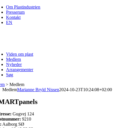
Skip
Om Plastindustrien
to
Presserum
content
Kontakt
EN
Viden om plast
Medlem
Nyheder
Arrangementer
Søg
em
>
Medlem
Medlem
Marianne Bryld Nissen
2024-10-23T10:24:08+02:00
MARTpanels
resse:
Gugvej 124
stnummer:
9210
:
Aalborg SØ