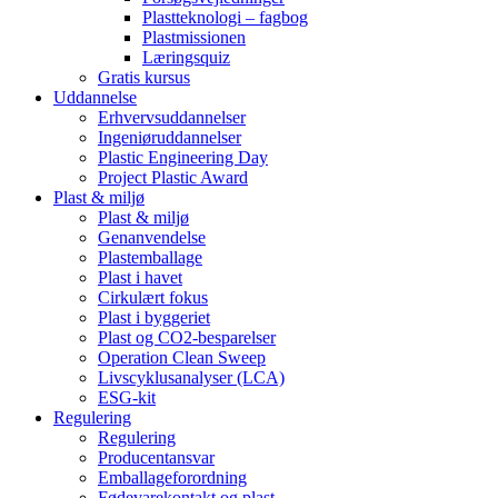
Plastteknologi – fagbog
Plastmissionen
Læringsquiz
Gratis kursus
Uddannelse
Erhvervsuddannelser
Ingeniøruddannelser
Plastic Engineering Day
Project Plastic Award
Plast & miljø
Plast & miljø
Genanvendelse
Plastemballage
Plast i havet
Cirkulært fokus
Plast i byggeriet
Plast og CO2-besparelser
Operation Clean Sweep
Livscyklusanalyser (LCA)
ESG-kit
Regulering
Regulering
Producentansvar
Emballageforordning
Fødevarekontakt og plast