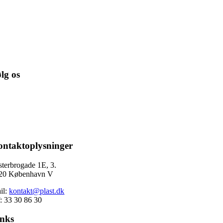
lg os
ntaktoplysninger
sterbrogade 1E, 3.
20 København V
il:
kontakt@plast.dk
f: 33 30 86 30
inks