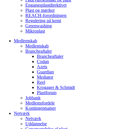
Engangsplastdirektivet
Plast og mærker
REACH-forordningen
Regulering på kemi
Greenwashing
Mikroplast
Medlemskab
Medlemskab
Brancheaftaler
Brancheaftaler
Codan
Azets
Guardian
Mediator
Reel
Krogager & Schmidt
Plastforum
Jobbank
Medlemsfordele
Kontingentsatser
Netværk
Netværk
Uddannelse
Genanvendelse af plast