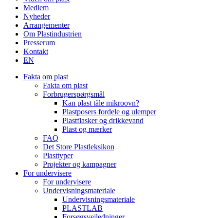
Medlem
Top
Nyheder
Arrangementer
Om Plastindustrien
Presserum
Kontakt
EN
Fakta om plast
Fakta om plast
Forbrugerspørgsmål
Kan plast tåle mikroovn?
Plastposers fordele og ulemper
Plastflasker og drikkevand
Plast og mærker
FAQ
Det Store Plastleksikon
Plasttyper
Projekter og kampagner
For undervisere
For undervisere
Undervisningsmateriale
Undervisningsmateriale
PLASTLAB
Forsøgsvejledninger