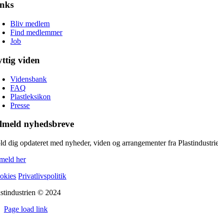
inks
Bliv medlem
Find medlemmer
Job
ttig viden
Vidensbank
FAQ
Plastleksikon
Presse
lmeld nyhedsbreve
ld dig opdateret med nyheder, viden og arrangementer fra Plastindustri
lmeld her
okies
Privatlivspolitik
astindustrien © 2024
Page load link
Go