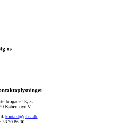
lg os
ntaktoplysninger
sterbrogade 1E, 3.
20 København V
il:
kontakt@plast.dk
f: 33 30 86 30