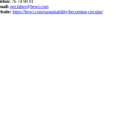
lefon:
76 74 90 01
mail:
per.faber@bewi.com
bsite:
https://bewi.com/sustainability/becoming-circular/