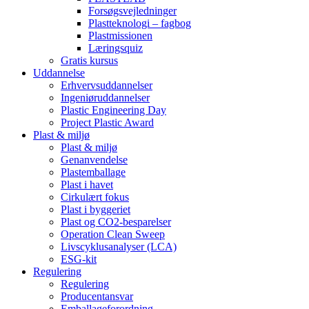
Forsøgsvejledninger
Plastteknologi – fagbog
Plastmissionen
Læringsquiz
Gratis kursus
Uddannelse
Erhvervsuddannelser
Ingeniøruddannelser
Plastic Engineering Day
Project Plastic Award
Plast & miljø
Plast & miljø
Genanvendelse
Plastemballage
Plast i havet
Cirkulært fokus
Plast i byggeriet
Plast og CO2-besparelser
Operation Clean Sweep
Livscyklusanalyser (LCA)
ESG-kit
Regulering
Regulering
Producentansvar
Emballageforordning