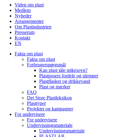
Viden om plast
to
Medlem
Top
Nyheder
Arrangementer
Om Plastindustrien
Presserum
Kontakt
EN
Fakta om plast
Fakta om plast
Forbrugerspørgsmål
Kan plast tåle mikroovn?
Plastposers fordele og ulemper
Plastflasker og drikkevand
Plast og mærker
FAQ
Det Store Plastleksikon
Plasttyper
Projekter og kampagner
For undervisere
For undervisere
Undervisningsmateriale
Undervisningsmateriale
PLASTLAB