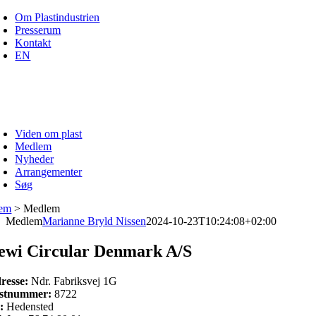
Skip
Om Plastindustrien
to
Presserum
content
Kontakt
EN
Viden om plast
Medlem
Nyheder
Arrangementer
Søg
em
>
Medlem
Medlem
Marianne Bryld Nissen
2024-10-23T10:24:08+02:00
ewi Circular Denmark A/S
resse:
Ndr. Fabriksvej 1G
stnummer:
8722
:
Hedensted