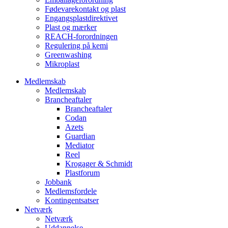
Fødevarekontakt og plast
Engangsplastdirektivet
Plast og mærker
REACH-forordningen
Regulering på kemi
Greenwashing
Mikroplast
Medlemskab
Medlemskab
Brancheaftaler
Brancheaftaler
Codan
Azets
Guardian
Mediator
Reel
Krogager & Schmidt
Plastforum
Jobbank
Medlemsfordele
Kontingentsatser
Netværk
Netværk
Uddannelse