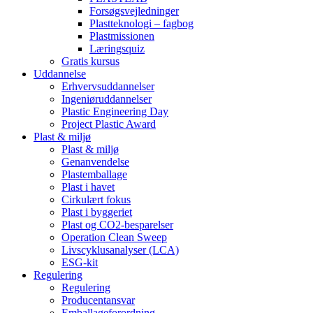
Forsøgsvejledninger
Plastteknologi – fagbog
Plastmissionen
Læringsquiz
Gratis kursus
Uddannelse
Erhvervsuddannelser
Ingeniøruddannelser
Plastic Engineering Day
Project Plastic Award
Plast & miljø
Plast & miljø
Genanvendelse
Plastemballage
Plast i havet
Cirkulært fokus
Plast i byggeriet
Plast og CO2-besparelser
Operation Clean Sweep
Livscyklusanalyser (LCA)
ESG-kit
Regulering
Regulering
Producentansvar
Emballageforordning