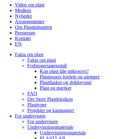
Viden om plast
to
Medlem
Top
Nyheder
Arrangementer
Om Plastindustrien
Presserum
Kontakt
EN
Fakta om plast
Fakta om plast
Forbrugerspørgsmål
Kan plast tåle mikroovn?
Plastposers fordele og ulemper
Plastflasker og drikkevand
Plast og mærker
FAQ
Det Store Plastleksikon
Plasttyper
Projekter og kampagner
For undervisere
For undervisere
Undervisningsmateriale
Undervisningsmateriale
PLASTLAB