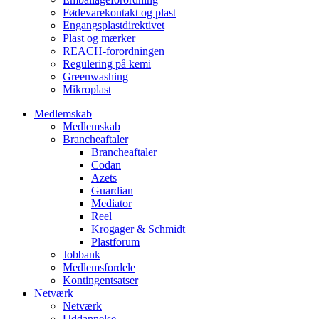
Fødevarekontakt og plast
Engangsplastdirektivet
Plast og mærker
REACH-forordningen
Regulering på kemi
Greenwashing
Mikroplast
Medlemskab
Medlemskab
Brancheaftaler
Brancheaftaler
Codan
Azets
Guardian
Mediator
Reel
Krogager & Schmidt
Plastforum
Jobbank
Medlemsfordele
Kontingentsatser
Netværk
Netværk
Uddannelse