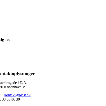
lg os
ntaktoplysninger
sterbrogade 1E, 3.
20 København V
il:
kontakt@plast.dk
f: 33 30 86 30