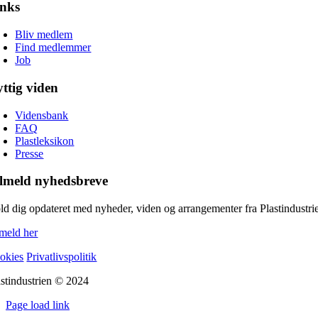
inks
Bliv medlem
Find medlemmer
Job
ttig viden
Vidensbank
FAQ
Plastleksikon
Presse
lmeld nyhedsbreve
ld dig opdateret med nyheder, viden og arrangementer fra Plastindustri
lmeld her
okies
Privatlivspolitik
astindustrien © 2024
Page load link
Go