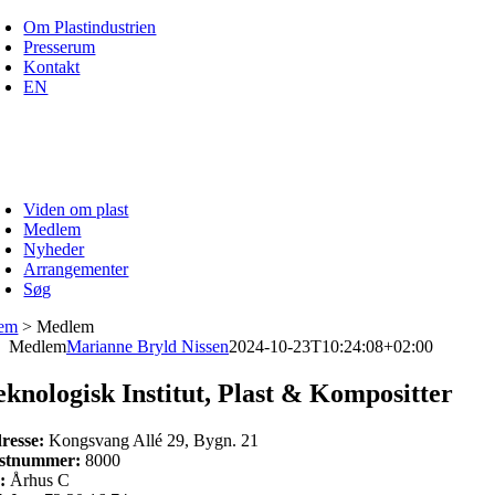
Skip
Om Plastindustrien
to
Presserum
content
Kontakt
EN
Viden om plast
Medlem
Nyheder
Arrangementer
Søg
em
>
Medlem
Medlem
Marianne Bryld Nissen
2024-10-23T10:24:08+02:00
eknologisk Institut, Plast & Kompositter
resse:
Kongsvang Allé 29, Bygn. 21
stnummer:
8000
:
Århus C