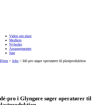
Skip
to
content
Viden om plast
Medlem
Nyheder
Arrangementer
Søg
Hjem
>
Jobs
>
Idé-pro søger operatører til plastproduktion
Idé-pro i Glyngøre søger operatører til
plastproduktion