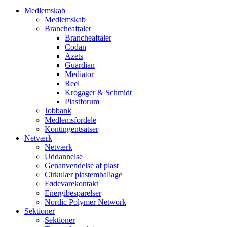
Medlemskab
Medlemskab
Brancheaftaler
Brancheaftaler
Codan
Azets
Guardian
Mediator
Reel
Krogager & Schmidt
Plastforum
Jobbank
Medlemsfordele
Kontingentsatser
Netværk
Netværk
Uddannelse
Genanvendelse af plast
Cirkulær plastemballage
Fødevarekontakt
Energibesparelser
Nordic Polymer Network
Sektioner
Sektioner