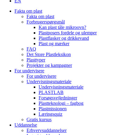
EN
Fakta om plast
Fakta om plast
Forbrugerspørgsmål
Kan plast tåle mikroovn?
Plastposers fordele og ulemper
Plastflasker og drikkevand
Plast og mærker
FAQ
Det Store Plastleksikon
Plasttyper
Projekter og kampagner
For undervisere
For undervisere
Undervisningsmateriale
Undervisningsmateriale
PLASTLAB
Forsøgsvejledninger
Plastteknologi – fagbog
Plastmissionen
Læringsquiz
Gratis kursus
Uddannelse
Erhvervsuddannelser