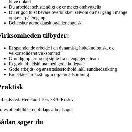
blive oplært
Du arbejder selvstændigt og er meget omhyggelig
Du er god til at bevare overblikket, selvom du har gang i mange
opgaver på én gang
Behersker gerne dansk og/eller engelsk
Virksomheden tilbyder:
Et spændende arbejde i en dynamisk, højteknologisk, og
velkonsolideret virksomhed
Grundig oplæring og støtte fra et engageret team
Et godt arbejdsklima med gode kollegaer
Gode arbejds- og ansættelsesforhold inkl. sundhedssikring
En lækker frokost- og morgenmadsordning
Praktisk
rbejdssted: Hedelund 10a, 7870 Roslev.
ores aftenhold er en 4-dags arbejdsuge.
Sådan søger du