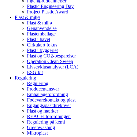
Ingeniøruddannelser
Plastic Engineering Day
Project Plastic Award
Plast & miljø
Plast & miljø
Genanvendelse
Plastemballage
Plast i havet
Cirkulært fokus
Plast i byggeriet
Plast og CO2-besparelser
Operation Clean Sweep
Livscyklusanalyser (LCA)
ESG-kit
Regulering
Regulering
Producentansvar
Emballageforordning
Fødevarekontakt og plast
Engangsplastdirektivet
Plast og mærker
REACH-forordningen
Regulering på kemi
Greenwashing
Mikroplast