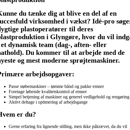
Kunne du tænke dig at blive en del af en
succesfuld virksomhed i vækst? Idé-pro søge
dygtige plastoperatører til deres
plastproduktion i Glyngøre, hvor du vil indg
i et dynamisk team (dag-, aften- eller
nathold). Du kommer til at arbejde med de
nyeste og mest moderne sprøjtemaskiner.
Primære arbejdsopgaver:
Passe støbemaskiner – tømme bånd og pakke emner
Foretage løbende kvalitetskontrol af emner
Simpel betjening af maskiner og generel vedligehold og rengøring
Aktivt deltage i optimering af arbejdsgange
Hvem er du?
Gerne erfaring fra lignende stilling, men ikke påkrævet, da du vil