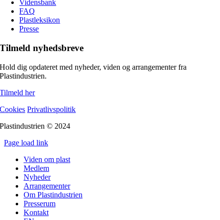
Vidensbank
FAQ
Plastleksikon
Presse
Tilmeld nyhedsbreve
Hold dig opdateret med nyheder, viden og arrangementer fra
Plastindustrien.
Tilmeld her
Cookies
Privatlivspolitik
Plastindustrien © 2024
Page load link
Go
Viden om plast
to
Medlem
Top
Nyheder
Arrangementer
Om Plastindustrien
Presserum
Kontakt