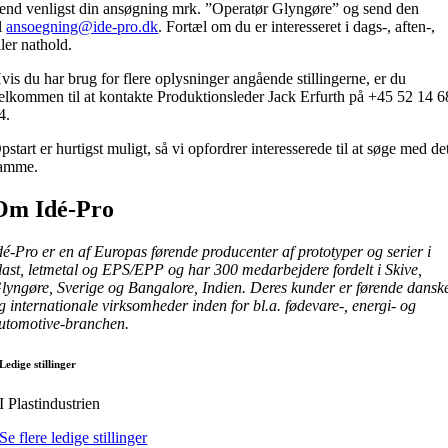
end venligst din ansøgning mrk. ”Operatør Glyngøre” og send den
il
ansoegning@ide-pro.dk
. Fortæl om du er interesseret i dags-, aften-,
ller nathold.
vis du har brug for flere oplysninger angående stillingerne, er du
elkommen til at kontakte Produktionsleder Jack Erfurth på +45 52 14 6
4.
pstart er hurtigst muligt,
så vi opfordrer interesserede til at søge med de
amme.
Om Idé-Pro
dé-Pro er en af Europas førende producenter af prototyper og serier i
last, letmetal og EPS/EPP og har 300 medarbejdere fordelt i Skive,
lyngøre, Sverige og Bangalore, Indien. Deres kunder er førende dansk
g internationale virksomheder inden for bl.a. fødevare-, energi- og
utomotive-branchen.
Ledige stillinger
I Plastindustrien
Se flere ledige stillinger