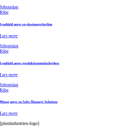
Jobopslag
Ribe
Lynddahl søger en plastmagerlærling
Læs mere
Jobopslag
Ribe
Lynddahl søger produktionsmedarbejdere
Læs mere
Jobopslag
Ribe
Mutag søger en Sales Manager Solutions
Læs mere
[plastindustrien-logo]