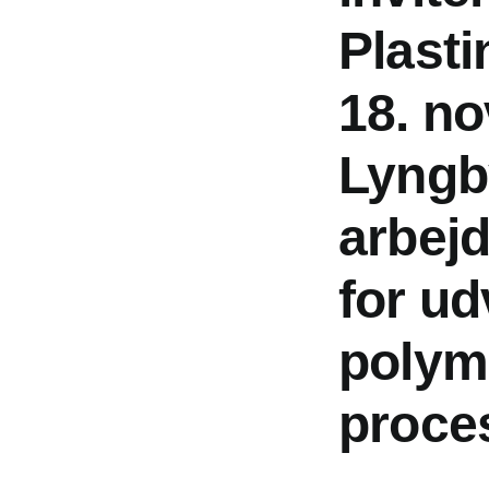
Plasti
18. n
Lyngby
arbej
for ud
polym
proce