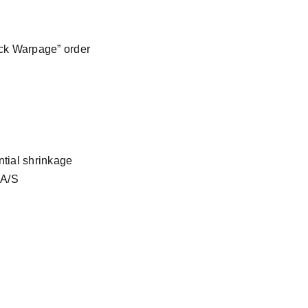
ck Warpage” order
tial shrinkage
 A/S