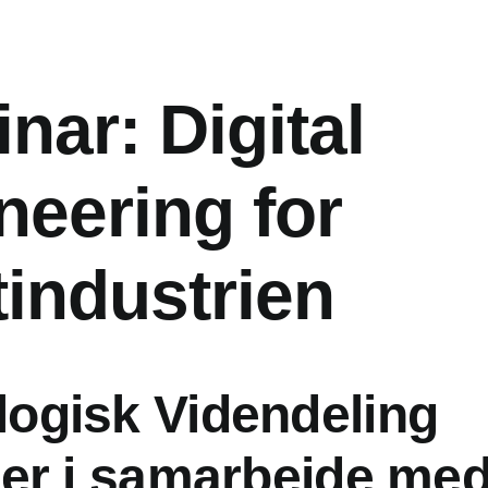
nar: Digital
neering for
tindustrien
logisk Videndeling
rer i samarbejde me