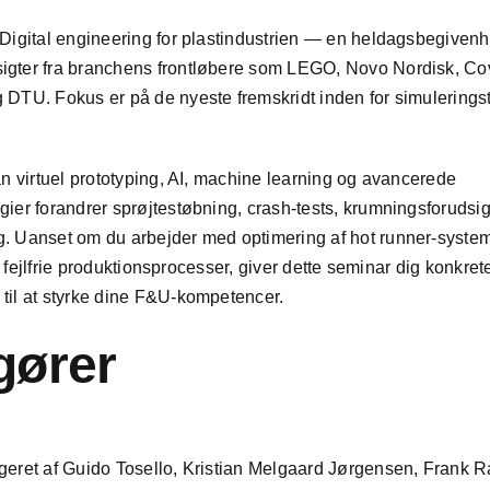
 Digital engineering for plastindustrien — en heldagsbegivenh
gter fra branchens frontløbere som LEGO, Novo Nordisk, Cov
 DTU. Fokus er på de nyeste fremskridt inden for simuleringst
an virtuel prototyping, AI, machine learning og avancerede
gier forandrer sprøjtestøbning, crash-tests, krumningsforudsi
. Uanset om du arbejder med optimering af hot runner-systeme
til fejlfrie produktionsprocesser, giver dette seminar dig konkret
til at styrke dine F&U-kompetencer.
gører
geret af Guido Tosello, Kristian Melgaard Jørgensen, Frank