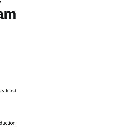
5
am
reakfast
duction