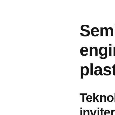
Semi
engi
plas
Tekno
invite