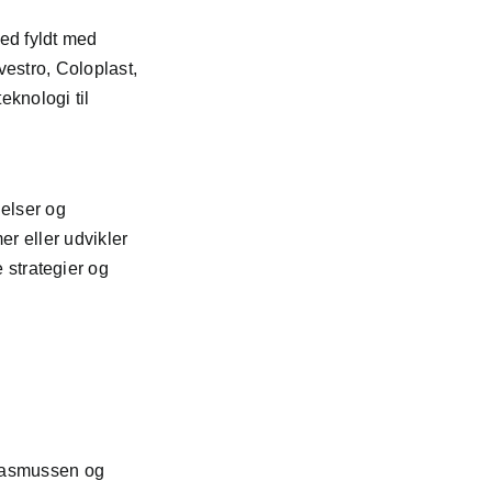
ed fyldt med
estro, Coloplast,
eknologi til
gelser og
r eller udvikler
e strategier og
 Rasmussen og