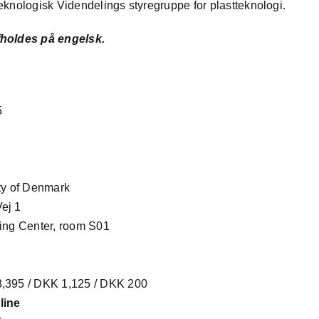
eknologisk Videndelings styregruppe for plastteknologi.
fholdes på engelsk.
5
ty of Denmark
ej 1
ting Center, room S01
,395 / DKK 1,125 / DKK 200
line