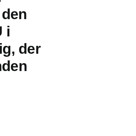
r den
 i
ig, der
nden