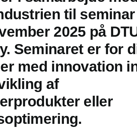
ndustrien til semina
ovember 2025 på DTU
. Seminaret er for d
der med innovation i
vikling af
erprodukter eller
soptimering.