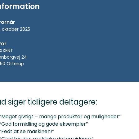
nformation
vornår
. oktober 2025
vor
IXXENT
onborgvej 24
50 Otterup
d siger tidligere deltagere:
”Meget givtigt – mange produkter og muligheder”
”God formidling og gode eksempler”
”Fedt at se maskinen!”
”Glad for den praktiske del og videoer”