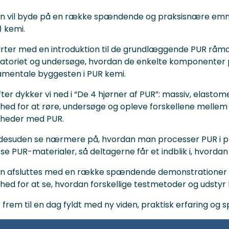
n vil byde på en række spændende og praksisnære emner,
 kemi.
arter med en introduktion til de grundlæggende PUR råmate
atoriet og undersøge, hvordan de enkelte komponenter på
amentale byggesten i PUR kemi.
ter dykker vi ned i “De 4 hjørner af PUR”: massiv, elastom
hed for at røre, undersøge og opleve forskellene mellem m
gheder med PUR.
l desuden se nærmere på, hvordan man processer PUR i prak
sse PUR-materialer, så deltagerne får et indblik i, hvordan
n afsluttes med en række spændende demonstrationer af,
hed for at se, hvordan forskellige testmetoder og udstyr b
r frem til en dag fyldt med ny viden, praktisk erfaring 