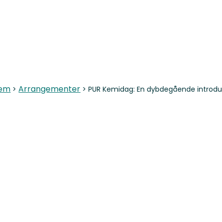
Skip
to
content
jem
Arrangementer
>
>
PUR Kemidag: En dybdegående introdukt