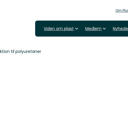
Om Pla
Viden om plast
Medlem
Nyhede
ion til polyuretaner