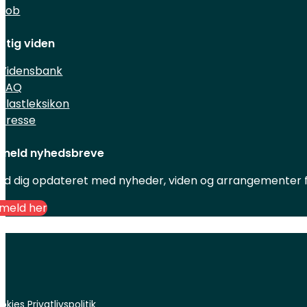
Job
ttig viden
Vidensbank
FAQ
Plastleksikon
Presse
lmeld nyhedsbreve
ld dig opdateret med nyheder, viden og arrangementer fr
lmeld her
okies
Privatlivspolitik