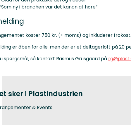
”Som ny i branchen var det kanon at høre”
melding
gementet koster 750 kr. (+ moms) og inkluderer frokost
lding er åben for alle, men der er et deltagerloft på 20 pe
du spørgsmål, så kontakt Rasmus Grusgaard på
rg@plast.
et sker i Plastindustrien
rangementer & Events