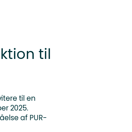
ion til
tere til en
er 2025.
åelse af PUR-