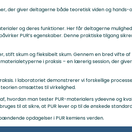
 der giver deltagerne både teoretisk viden og hands-o
rialer og deres funktioner. Her får deltagerne mulighed f
virker PUR’s egenskaber. Denne praktiske tilgang sikrer 
er, stift skum og fleksibelt skum. Gennem en bred vifte a
aterialetyperne i praksis – en lærerig session, der giver
sis. I laboratoriet demonstrerer vi forskellige processer
 teorien omsættes til virkelighed.
 hvordan man tester PUR-materialers ydeevne og kvalit
ruges til at sikre, at PUR lever op til de ønskede standar
og spændende opdagelser i PUR kemiens verden.