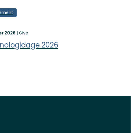
gement
er 2026
|
Give
nologidage 2026