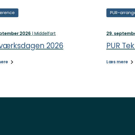
erence
PUR-arran
eptember 2026
|
Middelfart
29. septemb
værksdagen 2026
PUR Tek
mere
Læs mere