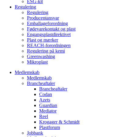
ESG-kit
Regulering
Regulering
Producentansvar
Emballageforordning
Fødevarekontakt og plast
Engangsplastdirektivet
Plast og mærker
REACH-forordningen
Regulering på kemi
Greenwashing
Mikroplast
Medlemskab
Medlemskab
Brancheaftaler
Brancheaftaler
Codan
Azets
Guardian
Mediator
Reel
Krogager & Schmidt
Plastforum
Jobbank