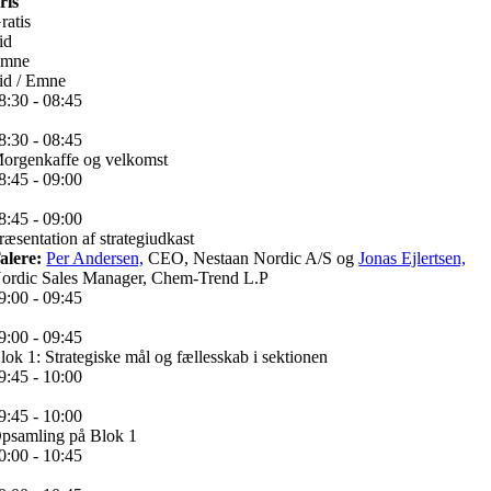
ris
ratis
id
mne
id / Emne
8:30 - 08:45
8:30 - 08:45
orgenkaffe og velkomst
8:45 - 09:00
8:45 - 09:00
ræsentation af strategiudkast
alere:
Per Andersen,
CEO, Nestaan Nordic A/S og
Jonas Ejlertsen,
ordic Sales Manager, Chem-Trend L.P
9:00 - 09:45
9:00 - 09:45
lok 1: Strategiske mål og fællesskab i sektionen
9:45 - 10:00
9:45 - 10:00
psamling på Blok 1
0:00 - 10:45