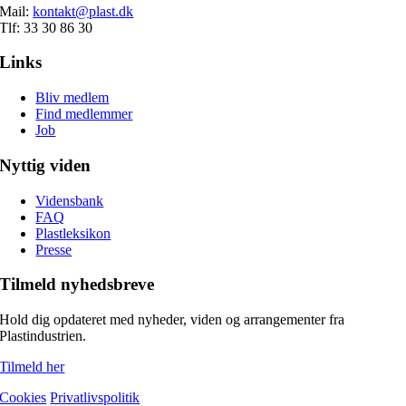
Mail:
kontakt@plast.dk
Tlf: 33 30 86 30
Links
Bliv medlem
Find medlemmer
Job
Nyttig viden
Vidensbank
FAQ
Plastleksikon
Presse
Tilmeld nyhedsbreve
Hold dig opdateret med nyheder, viden og arrangementer fra
Plastindustrien.
Tilmeld her
Cookies
Privatlivspolitik