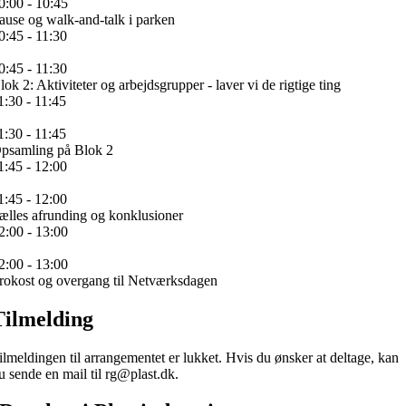
0:00 - 10:45
ause og walk-and-talk i parken
0:45 - 11:30
0:45 - 11:30
lok 2: Aktiviteter og arbejdsgrupper - laver vi de rigtige ting
1:30 - 11:45
1:30 - 11:45
psamling på Blok 2
1:45 - 12:00
1:45 - 12:00
ælles afrunding og konklusioner
2:00 - 13:00
2:00 - 13:00
rokost og overgang til Netværksdagen
Tilmelding
ilmeldingen til arrangementet er lukket. Hvis du ønsker at deltage, kan
u sende en mail til rg@plast.dk.