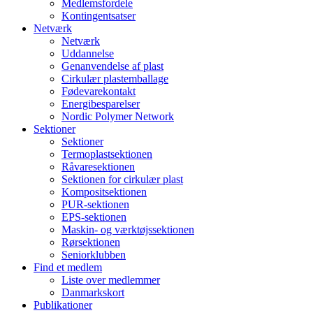
Medlemsfordele
Kontingentsatser
Netværk
Netværk
Uddannelse
Genanvendelse af plast
Cirkulær plastemballage
Fødevarekontakt
Energibesparelser
Nordic Polymer Network
Sektioner
Sektioner
Termoplastsektionen
Råvaresektionen
Sektionen for cirkulær plast
Kompositsektionen
PUR-sektionen
EPS-sektionen
Maskin- og værktøjssektionen
Rørsektionen
Seniorklubben
Find et medlem
Liste over medlemmer
Danmarkskort
Publikationer