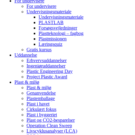
For undervisere
For undervisere
Undervisningsmateriale
Undervisningsmateriale
PLASTLAB
Forsøgsvejledninger
Plastteknologi – fagbog
Plastmissionen
Læringsquiz
Gratis kursus
Uddannelse
Erhvervsuddannelser
Ingeniøruddannelser
Plastic Engineering Day
Project Plastic Award
Plast & miljø
Plast & miljø
Genanvendelse
Plastemballage
Plast i havet
Cirkulært fokus
Plast i byggeriet
Plast og CO2-besparelser
Operation Clean Sweep
Livscyklusanalyser (LCA)