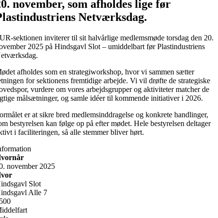
20. november, som afholdes lige før
Plastindustriens Netværksdag.
UR-sektionen inviterer til sit halvårlige medlemsmøde torsdag den 20.
ovember 2025 på Hindsgavl Slot – umiddelbart før Plastindustriens
etværksdag.
ødet afholdes som en strategiworkshop, hvor vi sammen sætter
etningen for sektionens fremtidige arbejde. Vi vil drøfte de strategiske
ovedspor, vurdere om vores arbejdsgrupper og aktiviteter matcher de
igtige målsætninger, og samle idéer til kommende initiativer i 2026.
ormålet er at sikre bred medlemsinddragelse og konkrete handlinger,
om bestyrelsen kan følge op på efter mødet. Hele bestyrelsen deltager
ktivt i faciliteringen, så alle stemmer bliver hørt.
nformation
vornår
0. november 2025
vor
indsgavl Slot
indsgavl Alle 7
500
iddelfart