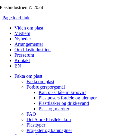
Plastindustrien © 2024
Page load link
Go
Viden om plast
to
Medlem
Top
Nyheder
Arrangementer
Om Plastindustrien
Presserum
Kontakt
EN
Fakta om plast
Fakta om plast
Forbrugerspørgsmål
Kan plast tåle mikroovn?
Plastposers fordele og ulemper
Plastflasker og drikkevand
Plast og mærker
FAQ
Det Store Plastleksikon
Plasttyper
Projekter og kampagner