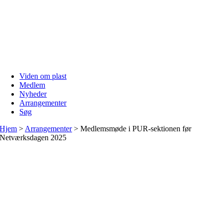
Skip
to
content
Viden om plast
Medlem
Nyheder
Arrangementer
Søg
Hjem
>
Arrangementer
>
Medlemsmøde i PUR-sektionen før
Netværksdagen 2025