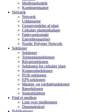
Medlemsfordele
Kontingentsatser
Netværk
Netværk
Uddannelse
Genanvendelse af plast
Cirkulær plastemballage
Fødevarekontakt
Energibesparelser
Nordic Polymer Network
Sektioner
Sektioner
Termoplastsektionen
Råvaresektionen
Sektionen for cirkulær plast
Kompositsektionen
PUR-sektionen
EPS-sektionen
Maskin- og værktøjssektionen
Rørsektionen
Seniorklubben
Find et medlem
Liste over medlemmer
Danmarkskort
Publikationer