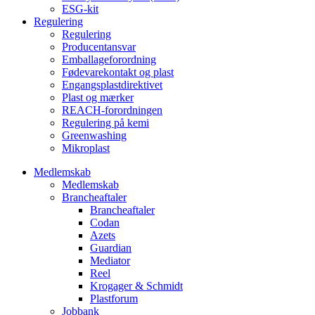
ESG-kit
Regulering
Regulering
Producentansvar
Emballageforordning
Fødevarekontakt og plast
Engangsplastdirektivet
Plast og mærker
REACH-forordningen
Regulering på kemi
Greenwashing
Mikroplast
Medlemskab
Medlemskab
Brancheaftaler
Brancheaftaler
Codan
Azets
Guardian
Mediator
Reel
Krogager & Schmidt
Plastforum
Jobbank