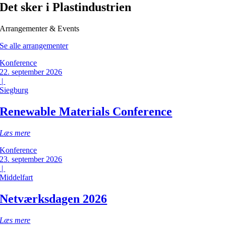
Det sker i Plastindustrien
Arrangementer & Events
Se alle arrangementer
Konference
22. september 2026
|
Siegburg
Renewable Materials Conference
Læs mere
Konference
23. september 2026
|
Middelfart
Netværksdagen 2026
Læs mere