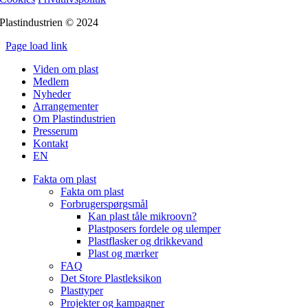
Plastindustrien © 2024
Page load link
Go
Viden om plast
to
Medlem
Top
Nyheder
Arrangementer
Om Plastindustrien
Presserum
Kontakt
EN
Fakta om plast
Fakta om plast
Forbrugerspørgsmål
Kan plast tåle mikroovn?
Plastposers fordele og ulemper
Plastflasker og drikkevand
Plast og mærker
FAQ
Det Store Plastleksikon
Plasttyper
Projekter og kampagner