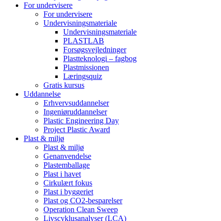
For undervisere
For undervisere
Undervisningsmateriale
Undervisningsmateriale
PLASTLAB
Forsøgsvejledninger
Plastteknologi – fagbog
Plastmissionen
Læringsquiz
Gratis kursus
Uddannelse
Erhvervsuddannelser
Ingeniøruddannelser
Plastic Engineering Day
Project Plastic Award
Plast & miljø
Plast & miljø
Genanvendelse
Plastemballage
Plast i havet
Cirkulært fokus
Plast i byggeriet
Plast og CO2-besparelser
Operation Clean Sweep
Livscyklusanalyser (LCA)