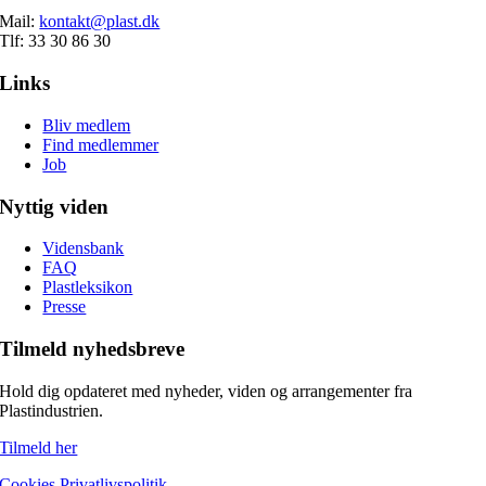
Mail:
kontakt@plast.dk
Tlf: 33 30 86 30
Links
Bliv medlem
Find medlemmer
Job
Nyttig viden
Vidensbank
FAQ
Plastleksikon
Presse
Tilmeld nyhedsbreve
Hold dig opdateret med nyheder, viden og arrangementer fra
Plastindustrien.
Tilmeld her
Cookies
Privatlivspolitik