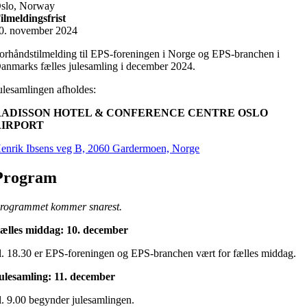
slo, Norway
ilmeldingsfrist
0. november 2024
orhåndstilmelding til EPS-foreningen i Norge og EPS-branchen i
anmarks fælles julesamling i december 2024.
ulesamlingen afholdes:
RADISSON HOTEL & CONFERENCE CENTRE OSLO
AIRPORT
enrik Ibsens veg B, 2060 Gardermoen, Norge
Program
rogrammet kommer snarest.
ælles middag: 10. december
l. 18.30 er EPS-foreningen og EPS-branchen vært for fælles middag.
ulesamling: 11. december
l. 9.00 begynder julesamlingen.