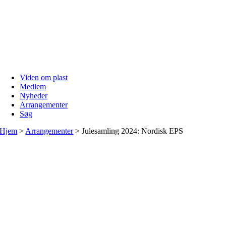
Skip
to
content
Viden om plast
Medlem
Nyheder
Arrangementer
Søg
Hjem
>
Arrangementer
>
Julesamling 2024: Nordisk EPS