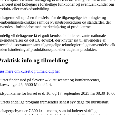
uanceret med kollegaer i forskellige funktioner og eventuelt kunder om
rodukt- eller markedsudvikling.
eltagerne vil opnå en forståelse for de tilgængelige teknologier og
orarbejdningsteknikker samt de kvalitetsprocedurer og standarder, der
nvendes i forbindelse med markedsføring af produkterne.
ndelig vil deltagerne få et godt kendskab til de relevante nationale
ekendtgørelser og det EU-lovstof, der knytter sig til anvendelse af
pecielt diisocyanater samt tilgængelige teknologier til genanvendelse ell
nden håndtering af produktionsspild eller udtjente produkter.
Praktisk info og tilmelding
æs mere om kurset og tilmeld dig her
.
urset finder sted på Severin – kursuscenter og konferencenter,
kovsvinget 25, 5500 Middelfart.
idspunkterne for kurset er d. 16. og 17. september 2025 fra 08:30-16:0
ursets endelige program fremsendes senest syv dage før kursusstart.
eltagergebyret er 7.800 kr. + moms, som inkluderer skriftligt