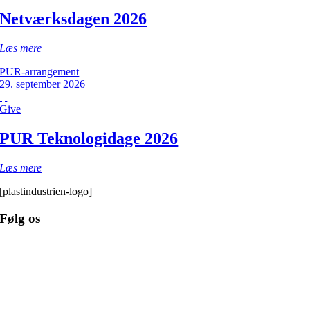
Netværksdagen 2026
Læs mere
PUR-arrangement
29. september 2026
|
Give
PUR Teknologidage 2026
Læs mere
[plastindustrien-logo]
Følg os