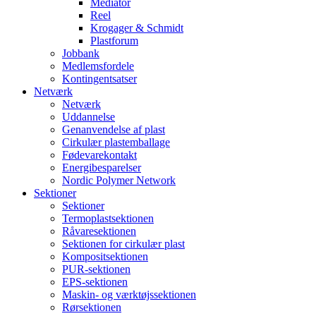
Mediator
Reel
Krogager & Schmidt
Plastforum
Jobbank
Medlemsfordele
Kontingentsatser
Netværk
Netværk
Uddannelse
Genanvendelse af plast
Cirkulær plastemballage
Fødevarekontakt
Energibesparelser
Nordic Polymer Network
Sektioner
Sektioner
Termoplastsektionen
Råvaresektionen
Sektionen for cirkulær plast
Kompositsektionen
PUR-sektionen
EPS-sektionen
Maskin- og værktøjssektionen
Rørsektionen