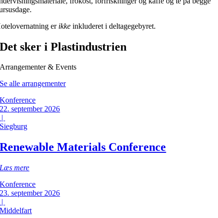
ndervisningsmateriale, frokost, forfriskninger og kaffe og te på begge
ursusdage.
otelovernatning er
ikke
inkluderet i deltagegebyret.
Det sker i Plastindustrien
Arrangementer & Events
Se alle arrangementer
Konference
22. september 2026
|
Siegburg
Renewable Materials Conference
Læs mere
Konference
23. september 2026
|
Middelfart