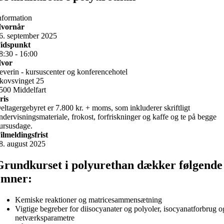
nformation
vornår
6. september 2025
idspunkt
8:30 - 16:00
vor
everin - kursuscenter og konferencehotel
kovsvinget 25
500 Middelfart
ris
eltagergebyret er 7.800 kr. + moms, som inkluderer skriftligt
ndervisningsmateriale, frokost, forfriskninger og kaffe og te på begge
ursusdage.
ilmeldingsfrist
8. august 2025
Grundkurset i polyurethan dækker følgende
emner:
Kemiske reaktioner og matricesammensætning
Vigtige begreber for diisocyanater og polyoler, isocyanatforbrug o
netværksparametre