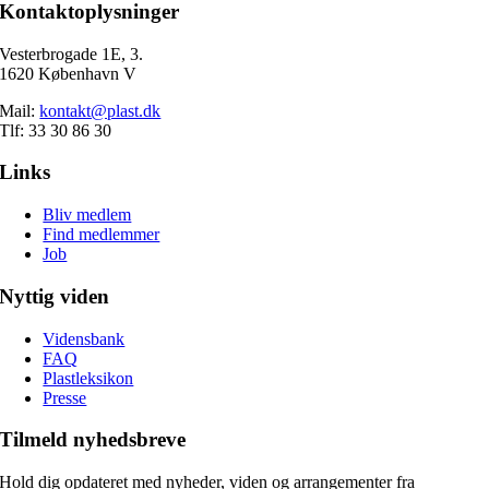
Kontaktoplysninger
Vesterbrogade 1E, 3.
1620 København V
Mail:
kontakt@plast.dk
Tlf: 33 30 86 30
Links
Bliv medlem
Find medlemmer
Job
Nyttig viden
Vidensbank
FAQ
Plastleksikon
Presse
Tilmeld nyhedsbreve
Hold dig opdateret med nyheder, viden og arrangementer fra