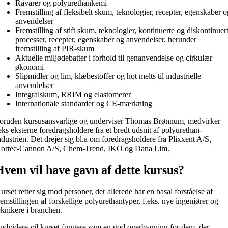
Råvarer og polyurethankemi
Fremstilling af fleksibelt skum, teknologier, recepter, egenskaber 
anvendelser
Fremstilling af stift skum, teknologier, kontinuerte og diskontinuer
processer, recepter, egenskaber og anvendelser, herunder
fremstilling af PIR-skum
Aktuelle miljødebatter i forhold til genanvendelse og cirkulær
økonomi
Slipmidler og lim, klæbestoffer og hot melts til industrielle
anvendelser
Integralskum, RRIM og elastomerer
Internationale standarder og CE-mærkning
oruden kursusansvarlige og underviser Thomas Brønnum, medvirker
eks eksterne foredragsholdere fra et bredt udsnit af polyurethan-
ndustrien. Det drejer sig bl.a om foredragsholdere fra Plixxent A/S,
ortec-Cannon A/S, Chem-Trend, IKO og Dana Lim.
Hvem vil have gavn af dette kursus?
urset retter sig mod personer, der allerede har en basal forståelse af
remstillingen af forskellige polyurethantyper, f.eks. nye ingeniører og
eknikere i branchen.
ndvidere vil kurset fungere som en god overbygning for dem, der