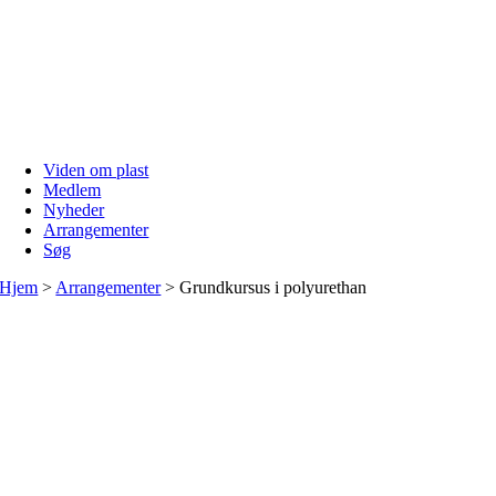
Skip
to
content
Viden om plast
Medlem
Nyheder
Arrangementer
Søg
Hjem
>
Arrangementer
>
Grundkursus i polyurethan