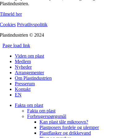
Plastindustrien.
Tilmeld her
Cookies
Privatlivspolitik
Plastindustrien © 2024
Page load link
Go
Viden om plast
to
Medlem
Top
Nyheder
Arrangementer
Om Plastindustrien
Presserum
Kontakt
EN
Fakta om plast
Fakta om plast
Forbrugerspørgsmål
Kan plast tåle mikroovn?
Plastposers fordele og ulemper
Plastflasker og drikkevand