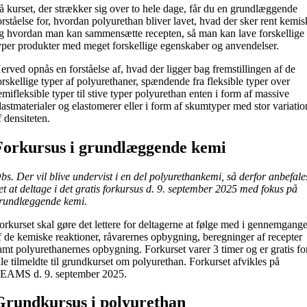
å kurset, der strækker sig over to hele dage, får du en grundlæggende
orståelse for, hvordan polyurethan bliver lavet, hvad der sker rent kemis
g hvordan man kan sammensætte recepten, så man kan lave forskellige
yper produkter med meget forskellige egenskaber og anvendelser.
erved opnås en forståelse af, hvad der ligger bag fremstillingen af de
orskellige typer af polyurethaner, spændende fra fleksible typer over
emifleksible typer til stive typer polyurethan enten i form af massive
lastmaterialer og elastomerer eller i form af skumtyper med stor variatio
f densiteten.
Forkursus i grundlæggende kemi
bs. Der vil blive undervist i en del polyurethankemi, så derfor anbefale
et at deltage i det gratis forkursus d. 9. september 2025 med fokus på
rundlæggende kemi.
orkurset skal gøre det lettere for deltagerne at følge med i gennemgang
f de kemiske reaktioner, råvarernes opbygning, beregninger af recepter
amt polyurethanernes opbygning. Forkurset varer 3 timer og er gratis fo
lle tilmeldte til grundkurset om polyurethan. Forkurset afvikles på
EAMS d. 9. september 2025.
Grundkursus i polyurethan