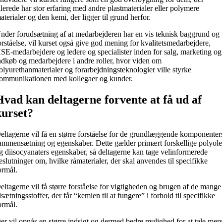
llerede har stor erfaring med andre plastmaterialer eller polymere
aterialer og den kemi, der ligger til grund herfor.
nder forudsætning af at medarbejderen har en vis teknisk baggrund og
orståelse, vil kurset også give god mening for kvalitetsmedarbejdere,
SE-medarbejdere og ledere og specialister inden for salg, marketing og
ndkøb og medarbejdere i andre roller, hvor viden om
olyurethanmaterialer og forarbejdningsteknologier ville styrke
ommunikationen med kollegaer og kunder.
Hvad kan deltagerne forvente at få ud af
kurset?
eltagerne vil få en større forståelse for de grundlæggende komponenter
ammensætning og egenskaber. Dette gælder primært forskellige polyole
g diisocyanaters egenskaber, så deltagerne kan tage velinformerede
eslutninger om, hvilke råmaterialer, der skal anvendes til specifikke
ormål.
eltagerne vil få større forståelse for vigtigheden og brugen af de mange
ilsætningsstoffer, der får “kemien til at fungere” i forhold til specifikke
ormål.
er vil opnås en større indsigt og dermed bedre mulighed for at tale mer